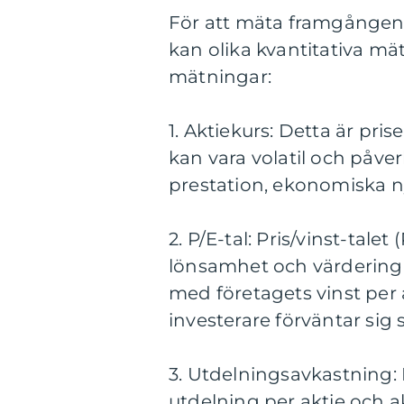
För att mäta framgången 
kan olika kvantitativa mä
mätningar:
1. Aktiekurs: Detta är pris
kan vara volatil och påve
prestation, ekonomiska 
2. P/E-tal: Pris/vinst-tal
lönsamhet och värdering.
med företagets vinst per a
investerare förväntar sig s
3. Utdelningsavkastning:
utdelning per aktie och 