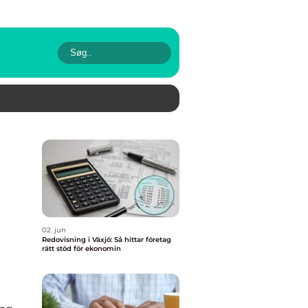
02. jun
Redovisning i Växjö: Så hittar företag
rätt stöd för ekonomin