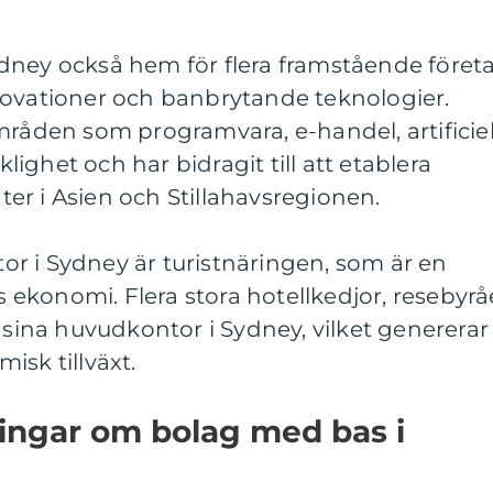
dney också hem för flera framstående föret
novationer och banbrytande teknologier.
mråden som programvara, e-handel, artificiel
rklighet och har bidragit till att etablera
er i Asien och Stillahavsregionen.
r i Sydney är turistnäringen, som är en
ns ekonomi. Flera stora hotellkedjor, resebyrå
r sina huvudkontor i Sydney, vilket genererar
isk tillväxt.
ingar om bolag med bas i