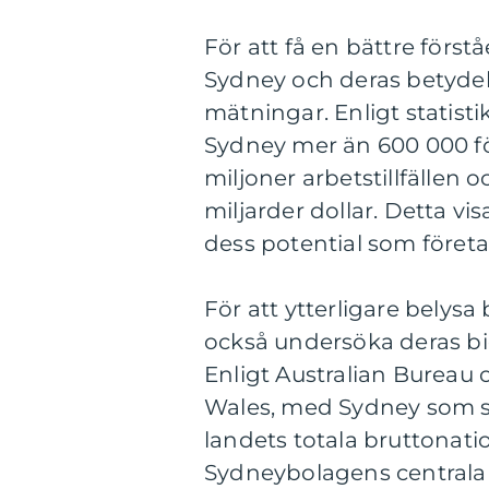
För att få en bättre förs
Sydney och deras betydels
mätningar. Enligt statis
Sydney mer än 600 000 för
miljoner arbetstillfällen
miljarder dollar. Detta 
dess potential som föret
För att ytterligare belys
också undersöka deras bid
Enligt Australian Bureau 
Wales, med Sydney som sj
landets totala bruttonati
Sydneybolagens centrala r