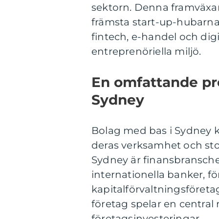
sektorn. Denna framväxan
främsta start-up-hubarn
fintech, e-handel och di
entreprenöriella miljö.
En omfattande pr
Sydney
Bolag med bas i Sydney ka
deras verksamhet och sto
Sydney är finansbransch
internationella banker, f
kapitalförvaltningsföret
företag spelar en central 
företagsinvesteringar.