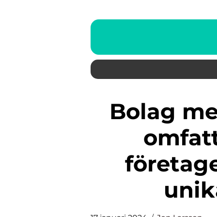
Bolag med bas i Sydney: En
omfat
företag
unik