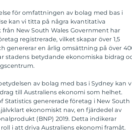
tåelse för omfattningen av bolag med bas i
e kan vi titta på några kvantitativa
tik från New South Wales Government har
etag registrerade, vilket skapar över 1,5
 och genererar en årlig omsättning på över 4
visar stadens betydande ekonomiska bidrag o
agscentrum.
a betydelsen av bolag med bas i Sydney kan v
rag till Australiens ekonomi som helhet.
of Statistics genererade företag i New South
älvklart ekonomiskt nav, en fjärdedel av
onalprodukt (BNP) 2019. Detta indikerar
oll i att driva Australiens ekonomi framåt.