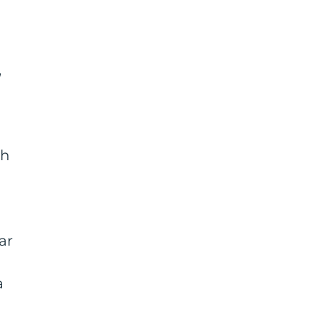
,
a
ch
ar
a