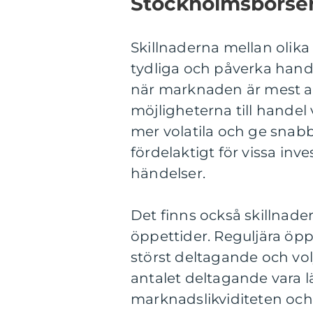
Stockholmsbörse
Skillnaderna mellan olik
tydliga och påverka hande
när marknaden är mest ak
möjligheterna till handel
mer volatila och ge snabb
fördelaktigt för vissa in
händelser.
Det finns också skillnader
öppettider. Reguljära öpp
störst deltagande och vo
antalet deltagande vara 
marknadslikviditeten och 