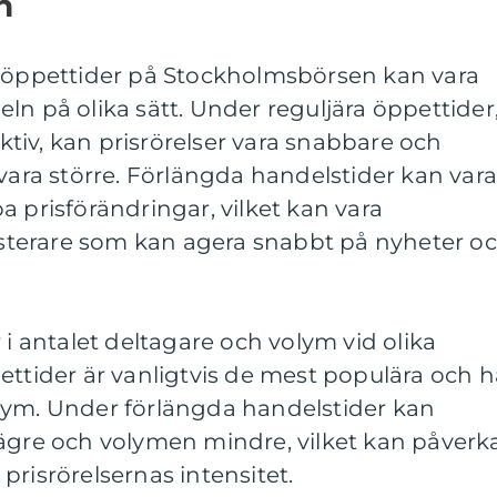
n
a öppettider på Stockholmsbörsen kan vara
ln på olika sätt. Under reguljära öppettider
tiv, kan prisrörelser vara snabbare och
 vara större. Förlängda handelstider kan var
a prisförändringar, vilket kan vara
vesterare som kan agera snabbt på nyheter o
 i antalet deltagare och volym vid olika
ettider är vanligtvis de mest populära och h
lym. Under förlängda handelstider kan
lägre och volymen mindre, vilket kan påverk
prisrörelsernas intensitet.