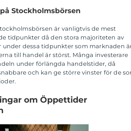
r på Stockholmsbörsen
Stockholmsbörsen är vanligtvis de mest
de tidpunkter då den stora majoriteten av
 är under dessa tidpunkter som marknaden ä
rna till handel är störst. Många investerare
handeln under förlängda handelstider, då
r snabbare och kan ge större vinster för de s
ioder.
ningar om Öppettider
n