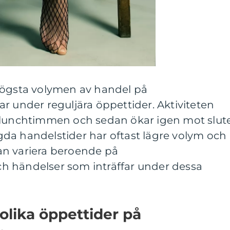
högsta volymen av handel på
r under reguljära öppettider. Aktiviteten
 lunchtimmen och sedan ökar igen mot slut
da handelstider har oftast lägre volym och
an variera beroende på
h händelser som inträffar under dessa
olika öppettider på