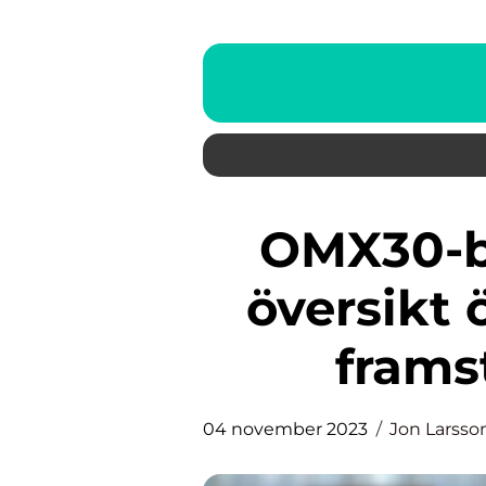
OMX30-bolag: En grundlig
översikt 
frams
04 november 2023
Jon Larsso