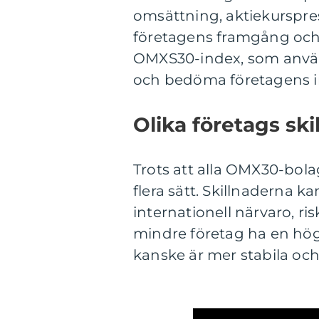
omsättning, aktiekurspres
företagens framgång och p
OMXS30-index, som använ
och bedöma företagens i
Olika företags s
Trots att alla OMX30-bolag
flera sätt. Skillnaderna 
internationell närvaro, ris
mindre företag ha en högr
kanske är mer stabila oc