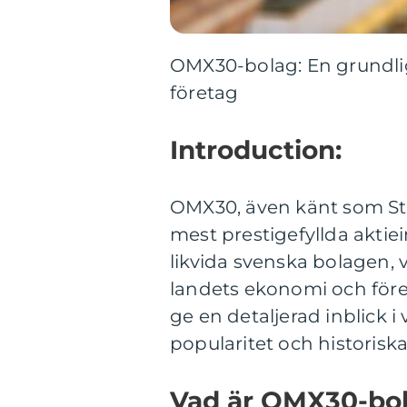
OMX30-bolag: En grundlig
företag
Introduction:
OMX30, även känt som St
mest prestigefyllda aktie
likvida svenska bolagen, v
landets ekonomi och före
ge en detaljerad inblick i
popularitet och historiska
Vad är OMX30-bo