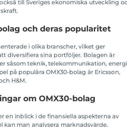
r också till Sveriges ekonomiska utveckling o
skraft.
olag och deras popularitet
terade i olika branscher, vilket ger
t diversifiera sina portföljer. Bolagen är
r såsom teknik, telekommunikation, energi
mpel på populära OMX30-bolag är Ericsson,
 och H&M.
ningar om OMX30-bolag
 en inblick i de finansiella aspekterna av
el kan man analysera marknadsvärde,