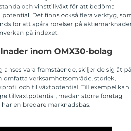
tanda och vinsttillväxt för att bedöma
otential. Det finns också flera verktyg, so
ds för att spåra rörelser på aktiemarknade
nverkan på indexet.
killnader inom OMX30-bolag
 anses vara framstående, skiljer de sig åt p
kan omfatta verksamhetsområde, storlek,
kprofil och tillväxtpotential. Till exempel kan
e tillväxtpotential, medan större företag
h har en bredare marknadsbas.