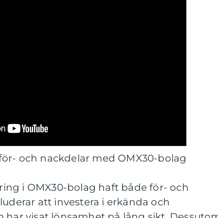
för- och nackdelar med OMX30-bolag
tering i OMX30-bolag haft både för- och
luderar att investera i erkända och
m har visat lönsamhet på lång sikt. Dessuto