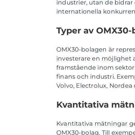
industrier, utan de bidra
internationella konkurren
Typer av OMX30-b
OMX30-bolagen är represen
investerare en möjlighet at
framstående inom sektore
finans och industri. Exe
Volvo, Electrolux, Nordea
Kvantitativa mät
Kvantitativa mätningar ger
OMX30-bolag. Till exemp