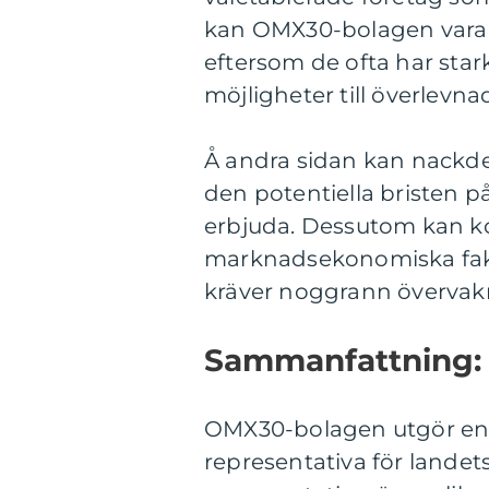
kan OMX30-bolagen vara m
eftersom de ofta har stark
möjligheter till överlevnad 
Å andra sidan kan nackde
den potentiella bristen p
erbjuda. Dessutom kan k
marknadsekonomiska fakt
kräver noggrann övervakn
Sammanfattning:
OMX30-bolagen utgör en v
representativa för lande