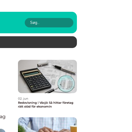
02. jun
Redovisning i Växjö: Så hittar företag
rätt stöd för ekonomin
lag