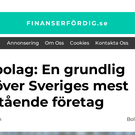
FINANSERFÖRDIG.
se
Annonsering
Om Oss
Cookies
Kontakta Oss
över Sveriges mest
tående företag
n
Bo