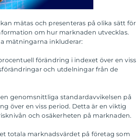
an mätas och presenteras på olika sätt för
g information om hur marknaden utvecklas.
a mätningarna inkluderar:
procentuell förändring i indexet över en viss
isförändringar och utdelningar från de
ar den genomsnittliga standardavvikelsen på
g över en viss period. Detta är en viktig
risknivån och osäkerheten på marknaden.
det totala marknadsvärdet på företag som