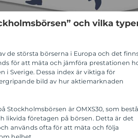
ckholmsbörsen” och vilka type
v de största börserna i Europa och det finn
nds för att mäta och jämföra prestationen h
 i Sverige. Dessa index är viktiga för
vergripande bild av hur aktiemarknaden
på Stockholmsbörsen är OMXS30, som bestå
 likvida företagen på börsen. Detta är det
ch används ofta för att mäta och följa
om helhet.