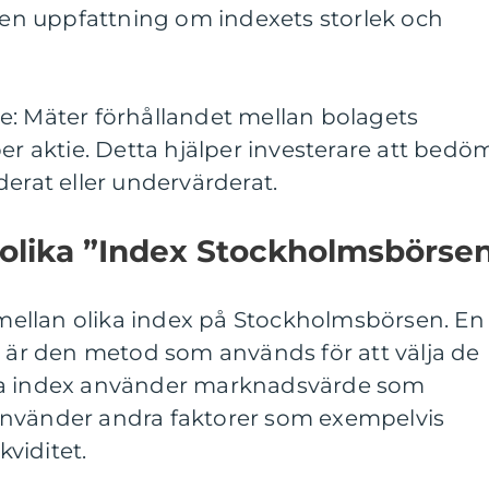
r en uppfattning om indexets storlek och
.
ande: Mäter förhållandet mellan bolagets
per aktie. Detta hjälper investerare att bedö
derat eller undervärderat.
 olika ”Index Stockholmsbörse
r mellan olika index på Stockholmsbörsen. En
a är den metod som används för att välja de
sa index använder marknadsvärde som
använder andra faktorer som exempelvis
kviditet.