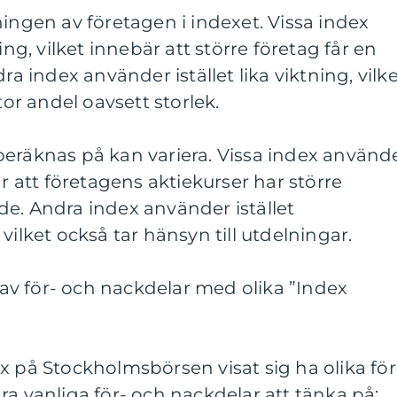
ningen av företagen i indexet. Vissa index
, vilket innebär att större företag får en
ra index använder istället lika viktning, vilk
tor andel oavsett storlek.
beräknas på kan variera. Vissa index använd
är att företagens aktiekurser har större
e. Andra index använder istället
vilket också tar hänsyn till utdelningar.
v för- och nackdelar med olika ”Index
x på Stockholmsbörsen visat sig ha olika för
ra vanliga för- och nackdelar att tänka på: