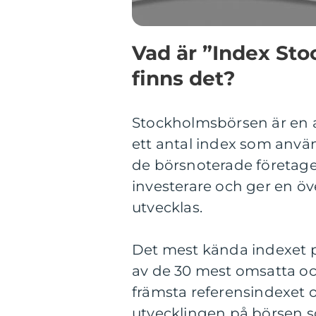
Vad är ”Index Sto
finns det?
Stockholmsbörsen är en a
ett antal index som anvä
de börsnoterade företagen
investerare och ger en ö
utvecklas.
Det mest kända indexet 
av de 30 mest omsatta och
främsta referensindexet o
utvecklingen på börsen s