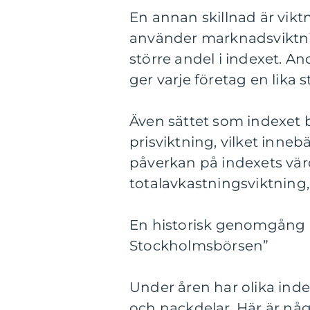
En annan skillnad är vikt
använder marknadsviktning
större andel i indexet. And
ger varje företag en lika s
Även sättet som indexet 
prisviktning, vilket inneb
påverkan på indexets värd
totalavkastningsviktning, 
En historisk genomgång a
Stockholmsbörsen”
Under åren har olika inde
och nackdelar. Här är någ