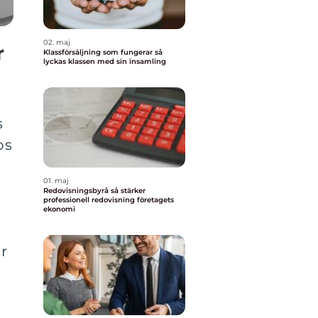
02. maj
r
Klassförsäljning som fungerar så
lyckas klassen med sin insamling
s
os
01. maj
Redovisningsbyrå så stärker
professionell redovisning företagets
ekonomi
r