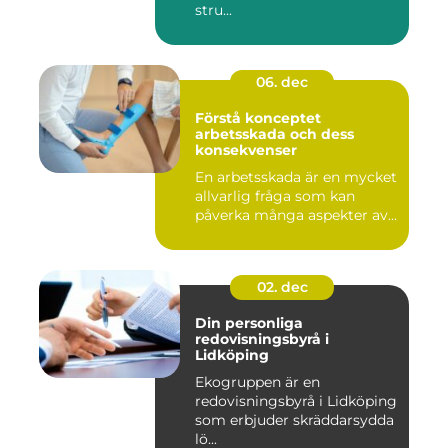
stru...
06. dec
Förstå konceptet
arbetsskada och dess
konsekvenser
En arbetsskada är en mycket
allvarlig fråga som kan
påverka många aspekter av...
02. dec
Din personliga
redovisningsbyrå i
Lidköping
Ekogruppen är en
redovisningsbyrå i Lidköping
som erbjuder skräddarsydda
lö...