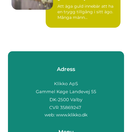
Att äga guld innebär att ha
en trygg tillgång i sitt ägo.
Många männ...
Adress
web:
www.klikko.dk
Menu