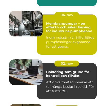
04. nov
Membranpumpar – en
effektiv och säker lösning
för industrins pumpbehov
Inom industrin är tillförlitliga
pumplösningar avgörande
för att upprä...
02. nov
Bokföring som grund för
kontroll och tillväxt
Att driva företag innebär att
ta många beslut i realtid. För
att träffa r&...