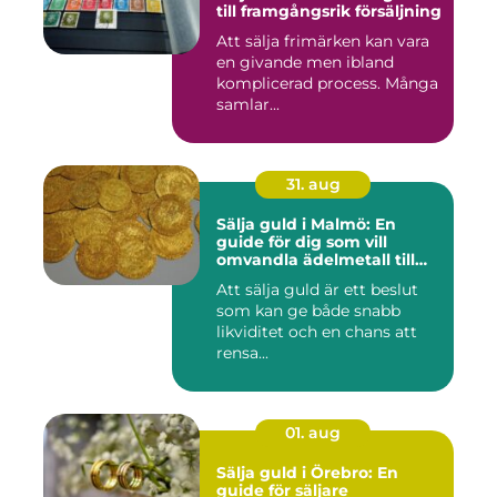
till framgångsrik försäljning
Att sälja frimärken kan vara
en givande men ibland
komplicerad process. Många
samlar...
31. aug
Sälja guld i Malmö: En
guide för dig som vill
omvandla ädelmetall till
kontanter
Att sälja guld är ett beslut
som kan ge både snabb
likviditet och en chans att
rensa...
01. aug
Sälja guld i Örebro: En
guide för säljare