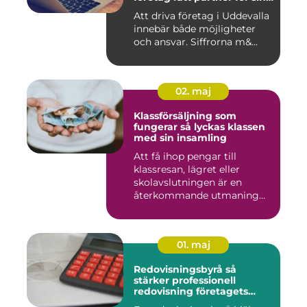
ekonomi
Att driva företag i Uddevalla
innebär både möjligheter
och ansvar. Siffrorna m&...
02. maj
Klassförsäljning som
fungerar så lyckas klassen
med sin insamling
Att få ihop pengar till
klassresan, lägret eller
skolavslutningen är en
återkommande utmaning
för må...
01. maj
Redovisningsbyrå så
stärker professionell
redovisning företagets
ekonomi