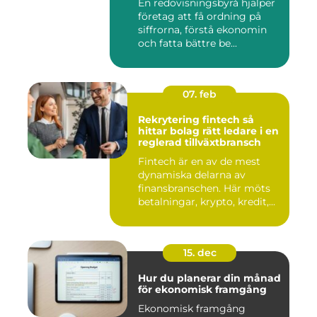
En redovisningsbyrå hjälper
företag att få ordning på
siffrorna, förstå ekonomin
och fatta bättre be...
07. feb
Rekrytering fintech så
hittar bolag rätt ledare i en
reglerad tillväxtbransch
Fintech är en av de mest
dynamiska delarna av
finansbranschen. Här möts
betalningar, krypto, kredit,...
15. dec
Hur du planerar din månad
för ekonomisk framgång
Ekonomisk framgång