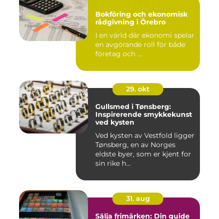
Bokföring och ekonomisk
rådgivning i Örebro
I en värld där ekonomi spelar
en avgörande roll för både
företag och ...
29. okt
Gullsmed i Tønsberg:
Inspirerende smykkekunst
ved kysten
Ved kysten av Vestfold ligger
Tønsberg, en av Norges
eldste byer, som er kjent for
sin rike h...
31. aug
Sälja frimärken: Din guide