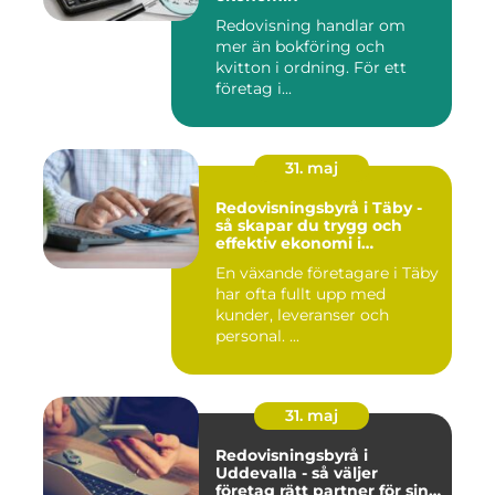
Redovisning handlar om
mer än bokföring och
kvitton i ordning. För ett
företag i...
31. maj
Redovisningsbyrå i Täby -
så skapar du trygg och
effektiv ekonomi i
företaget
En växande företagare i Täby
har ofta fullt upp med
kunder, leveranser och
personal. ...
31. maj
Redovisningsbyrå i
Uddevalla - så väljer
företag rätt partner för sin