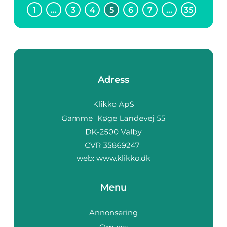
1
…
3
4
5
6
7
…
35
Adress
web:
www.klikko.dk
Menu
Annonsering