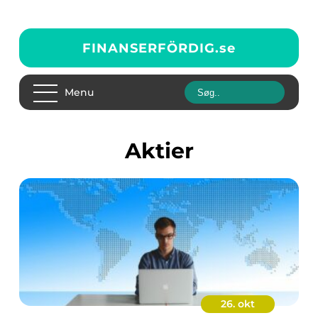
FINANSERFÖRDIG.
se
Menu
Aktier
26. okt