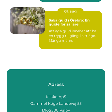
01. aug
Sälja guld i Örebro: En
guide för säljare
Att äga guld innebär att ha
en trygg tillgång i sitt ägo.
Många männ...
Adress