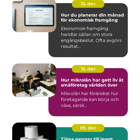
15. dec
Hur du planerar din månad
för ekonomisk framgång
Ekonomisk framgång
handlar sällan om stora
engångsbeslut. Ofta avgörs
resultat...
15. dec
Hur mikrolån har gett liv åt
småföretag världen över
Mikrolån har förändrat hur
företagande kan börja och
växa, särsk...
09. dec
Tjäna pengar till laget: