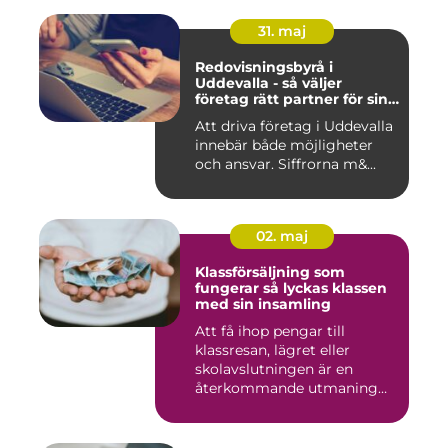
31. maj
Redovisningsbyrå i
Uddevalla - så väljer
företag rätt partner för sin
ekonomi
Att driva företag i Uddevalla
innebär både möjligheter
och ansvar. Siffrorna m&...
02. maj
Klassförsäljning som
fungerar så lyckas klassen
med sin insamling
Att få ihop pengar till
klassresan, lägret eller
skolavslutningen är en
återkommande utmaning
för må...