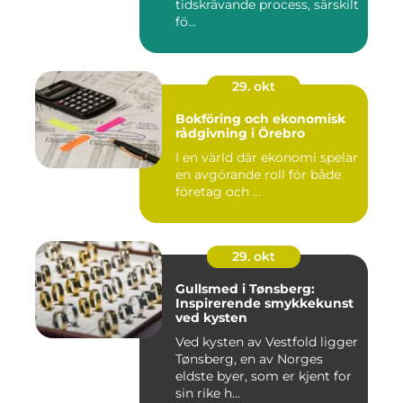
tidskrävande process, särskilt
fö...
29. okt
Bokföring och ekonomisk
rådgivning i Örebro
I en värld där ekonomi spelar
en avgörande roll för både
företag och ...
29. okt
Gullsmed i Tønsberg:
Inspirerende smykkekunst
ved kysten
Ved kysten av Vestfold ligger
Tønsberg, en av Norges
eldste byer, som er kjent for
sin rike h...