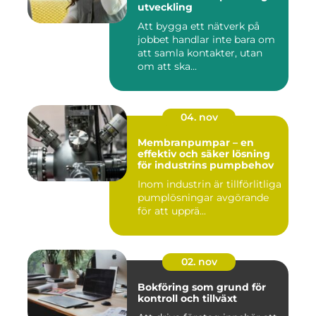
utveckling
Att bygga ett nätverk på
jobbet handlar inte bara om
att samla kontakter, utan
om att ska...
04. nov
Membranpumpar – en
effektiv och säker lösning
för industrins pumpbehov
Inom industrin är tillförlitliga
pumplösningar avgörande
för att upprä...
02. nov
Bokföring som grund för
kontroll och tillväxt