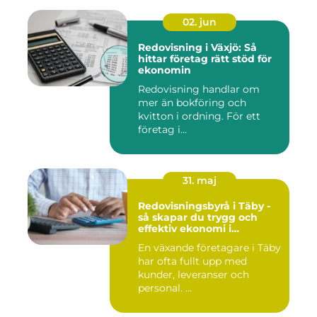
02. jun
Redovisning i Växjö: Så
hittar företag rätt stöd för
ekonomin
Redovisning handlar om
mer än bokföring och
kvitton i ordning. För ett
företag i...
31. maj
Redovisningsbyrå i Täby -
så skapar du trygg och
effektiv ekonomi i
företaget
En växande företagare i Täby
har ofta fullt upp med
kunder, leveranser och
personal. ...