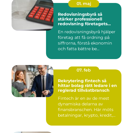
01. maj
Redovisningsbyrå så
stärker professionell
redovisning företagets
ekonomi
En redovisningsbyrå hjälper
företag att få ordning på
siffrorna, förstå ekonomin
och fatta bättre be...
07. feb
Rekrytering fintech så
hittar bolag rätt ledare i en
reglerad tillväxtbransch
Fintech är en av de mest
dynamiska delarna av
finansbranschen. Här möts
betalningar, krypto, kredit,...