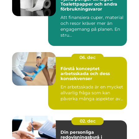
Toalettpapper och andra
förbrukningsvaror
Att finansiera cuper, material
och resor kräver mer än
engagemang på planen. En
stru...
06. dec
Förstå konceptet
arbetsskada och dess
konsekvenser
En arbetsskada är en mycket
allvarlig fråga som kan
påverka många aspekter av...
02. dec
Din personliga
redovisningsbyrå i