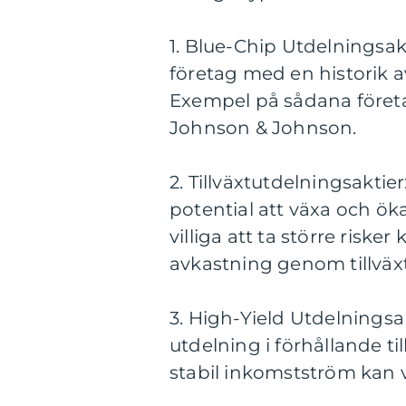
1. Blue-Chip Utdelningsakt
företag med en historik av
Exempel på sådana företa
Johnson & Johnson.
2. Tillväxtutdelningsaktie
potential att växa och ök
villiga att ta större risker
avkastning genom tillväx
3. High-Yield Utdelningsa
utdelning i förhållande ti
stabil inkomstström kan v