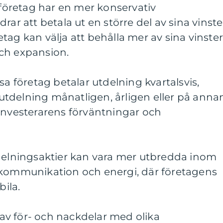
a företag har en mer konservativ
rar att betala ut en större del av sina vinste
tag kan välja att behålla mer av sina vinste
 och expansion.
sa företag betalar utdelning kvartalsvis,
tdelning månatligen, årligen eller på anna
 investerarens förväntningar och
tdelningsaktier kan vara mer utbredda inom
ekommunikation och energi, där företagens
bila.
v för- och nackdelar med olika