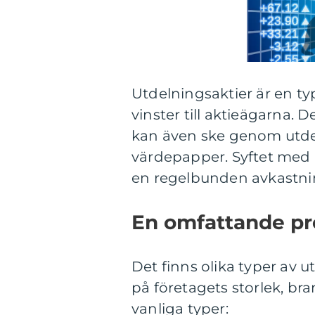
Utdelningsaktier är en typ
vinster till aktieägarna. 
kan även ske genom utdeln
värdepapper. Syftet med 
en regelbunden avkastnin
En omfattande pre
Det finns olika typer av u
på företagets storlek, br
vanliga typer: