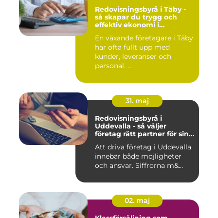
Redovisningsbyrå i Täby -
så skapar du trygg och
effektiv ekonomi i
företaget
En växande företagare i Täby
har ofta fullt upp med
kunder, leveranser och
personal. ...
31. maj
Redovisningsbyrå i
Uddevalla - så väljer
företag rätt partner för sin
ekonomi
Att driva företag i Uddevalla
innebär både möjligheter
och ansvar. Siffrorna m&...
02. maj