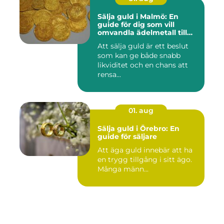
Sälja guld i Malmö: En
guide för dig som vill
omvandla ädelmetall till
kontanter
Att sälja guld är ett beslut
som kan ge både snabb
likviditet och en chans att
rensa...
01. aug
Sälja guld i Örebro: En
guide för säljare
Att äga guld innebär att ha
en trygg tillgång i sitt ägo.
Många männ...