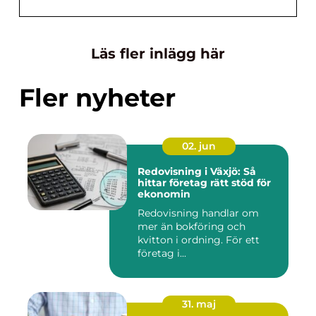
Läs fler inlägg här
Fler nyheter
02. jun
Redovisning i Växjö: Så
hittar företag rätt stöd för
ekonomin
Redovisning handlar om
mer än bokföring och
kvitton i ordning. För ett
företag i...
31. maj