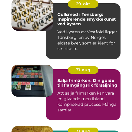
29. okt
Gullsmed i Tønsberg:
Inspirerende smykkekunst
ved kysten
Ved kysten av Vestfold ligger
Tønsberg, en av Norges
eldste byer, som er kjent for
sin rike h...
31. aug
Sälja frimärken: Din guide
till framgångsrik försäljning
Att sälja frimärken kan vara
en givande men ibland
komplicerad process. Många
samlar...
31. aug