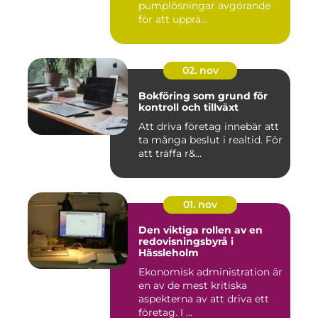
pumplösningar avgörande
för att upprä...
02. nov
Bokföring som grund för
kontroll och tillväxt
Att driva företag innebär att
ta många beslut i realtid. För
att träffa r&...
01. nov
Den viktiga rollen av en
redovisningsbyrå i
Hässleholm
Ekonomisk administration är
en av de mest kritiska
aspekterna av att driva ett
företag. I ...