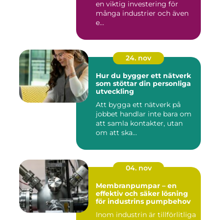
en viktig investering för
många industrier och även
e...
24. nov
Hur du bygger ett nätverk
som stöttar din personliga
utveckling
Att bygga ett nätverk på
jobbet handlar inte bara om
att samla kontakter, utan
om att ska...
04. nov
Membranpumpar – en
effektiv och säker lösning
för industrins pumpbehov
Inom industrin är tillförlitliga