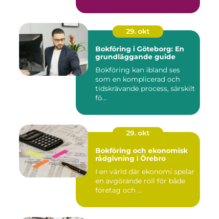
29. okt
Bokföring i Göteborg: En
grundläggande guide
Bokföring kan ibland ses
som en komplicerad och
tidskrävande process, särskilt
fö...
29. okt
Bokföring och ekonomisk
rådgivning i Örebro
I en värld där ekonomi spelar
en avgörande roll för både
företag och ...