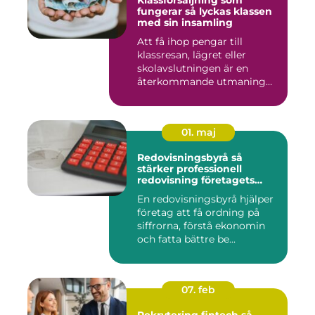
Klassförsäljning som
fungerar så lyckas klassen
med sin insamling
Att få ihop pengar till
klassresan, lägret eller
skolavslutningen är en
återkommande utmaning
för må...
01. maj
Redovisningsbyrå så
stärker professionell
redovisning företagets
ekonomi
En redovisningsbyrå hjälper
företag att få ordning på
siffrorna, förstå ekonomin
och fatta bättre be...
07. feb