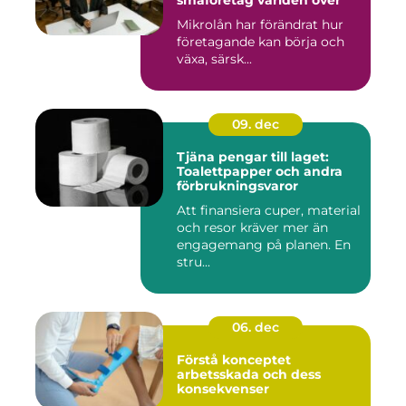
småföretag världen över
Mikrolån har förändrat hur
företagande kan börja och
växa, särsk...
09. dec
Tjäna pengar till laget:
Toalettpapper och andra
förbrukningsvaror
Att finansiera cuper, material
och resor kräver mer än
engagemang på planen. En
stru...
06. dec
Förstå konceptet
arbetsskada och dess
konsekvenser