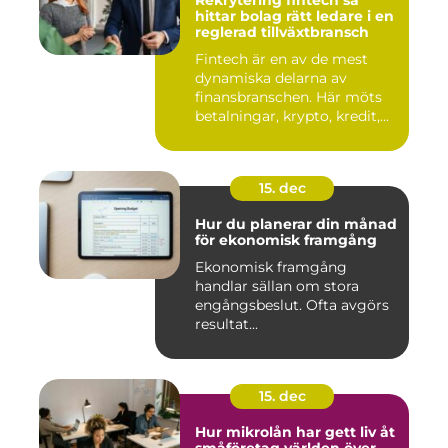
Rekrytering fintech så
hittar bolag rätt ledare i en
reglerad tillväxtbransch
Fintech är en av de mest
dynamiska delarna av
finansbranschen. Här möts
betalningar, krypto, kredit,...
15. dec
Hur du planerar din månad
för ekonomisk framgång
Ekonomisk framgång
handlar sällan om stora
engångsbeslut. Ofta avgörs
resultat...
15. dec
Hur mikrolån har gett liv åt