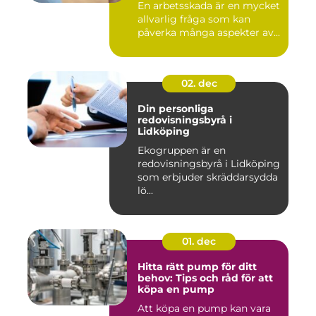
En arbetsskada är en mycket
allvarlig fråga som kan
påverka många aspekter av...
02. dec
Din personliga
redovisningsbyrå i
Lidköping
Ekogruppen är en
redovisningsbyrå i Lidköping
som erbjuder skräddarsydda
lö...
01. dec
Hitta rätt pump för ditt
behov: Tips och råd för att
köpa en pump
Att köpa en pump kan vara