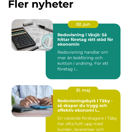
Fler nyheter
02. jun
Redovisning i Växjö: Så
hittar företag rätt stöd för
ekonomin
Redovisning handlar om
mer än bokföring och
kvitton i ordning. För ett
företag i...
31. maj
Redovisningsbyrå i Täby -
så skapar du trygg och
effektiv ekonomi i
företaget
En växande företagare i Täby
har ofta fullt upp med
kunder, leveranser och