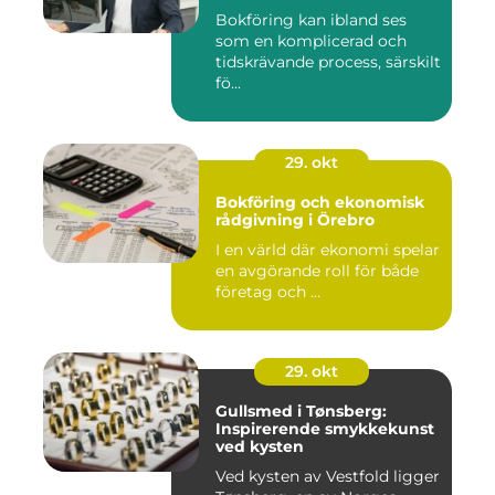
Bokföring kan ibland ses
som en komplicerad och
tidskrävande process, särskilt
fö...
29. okt
Bokföring och ekonomisk
rådgivning i Örebro
I en värld där ekonomi spelar
en avgörande roll för både
företag och ...
29. okt
Gullsmed i Tønsberg:
Inspirerende smykkekunst
ved kysten
Ved kysten av Vestfold ligger