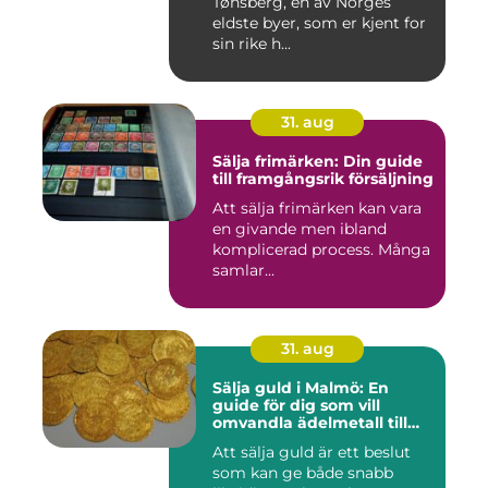
Tønsberg, en av Norges
eldste byer, som er kjent for
sin rike h...
31. aug
Sälja frimärken: Din guide
till framgångsrik försäljning
Att sälja frimärken kan vara
en givande men ibland
komplicerad process. Många
samlar...
31. aug
Sälja guld i Malmö: En
guide för dig som vill
omvandla ädelmetall till
kontanter
Att sälja guld är ett beslut
som kan ge både snabb