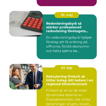
för må...
01. maj
Redovisningsbyrå så
stärker professionell
redovisning företagets
ekonomi
En redovisningsbyrå hjälper
företag att få ordning på
siffrorna, förstå ekonomin
och fatta bättre be...
07. feb
Rekrytering fintech så
hittar bolag rätt ledare i en
reglerad tillväxtbransch
Fintech är en av de mest
dynamiska delarna av
finansbranschen. Här möts
betalningar, krypto, kredit,...