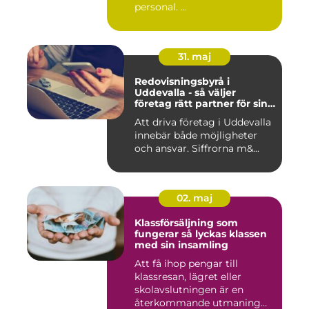
personal. ...
31. maj
Redovisningsbyrå i
Uddevalla - så väljer
företag rätt partner för sin
ekonomi
Att driva företag i Uddevalla
innebär både möjligheter
och ansvar. Siffrorna m&...
02. maj
Klassförsäljning som
fungerar så lyckas klassen
med sin insamling
Att få ihop pengar till
klassresan, lägret eller
skolavslutningen är en
återkommande utmaning