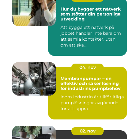
Hur du bygger ett nätverk
som stöttar din personliga
utveckling
Att bygga ett nätverk på
jobbet handlar inte bara om
att samla kontakter, utan
om att ska...
04. nov
Membranpumpar – en
effektiv och säker lösning
för industrins pumpbehov
Inom industrin är tillförlitliga
pumplösningar avgörande
för att upprä...
02. nov