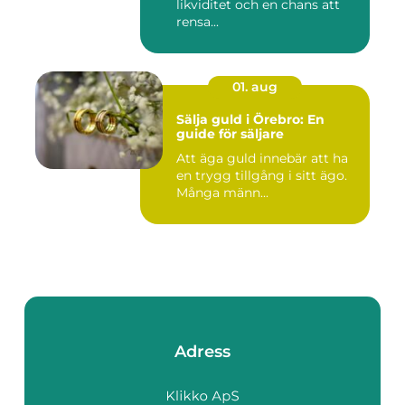
likviditet och en chans att
rensa...
01. aug
Sälja guld i Örebro: En
guide för säljare
Att äga guld innebär att ha
en trygg tillgång i sitt ägo.
Många männ...
Adress