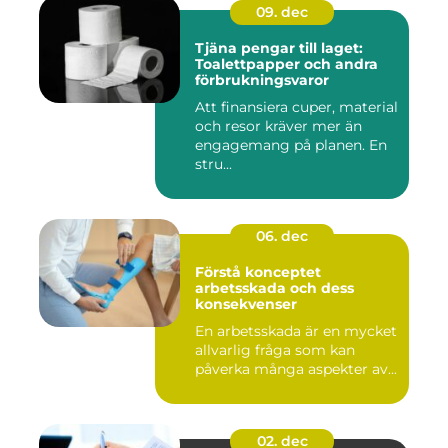
09. dec
Tjäna pengar till laget:
Toalettpapper och andra
förbrukningsvaror
Att finansiera cuper, material
och resor kräver mer än
engagemang på planen. En
stru...
06. dec
Förstå konceptet
arbetsskada och dess
konsekvenser
En arbetsskada är en mycket
allvarlig fråga som kan
påverka många aspekter av...
02. dec