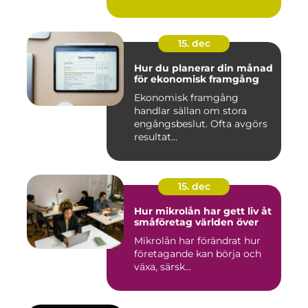
15. dec
Hur du planerar din månad
för ekonomisk framgång
Ekonomisk framgång
handlar sällan om stora
engångsbeslut. Ofta avgörs
resultat...
15. dec
Hur mikrolån har gett liv åt
småföretag världen över
Mikrolån har förändrat hur
företagande kan börja och
växa, särsk...