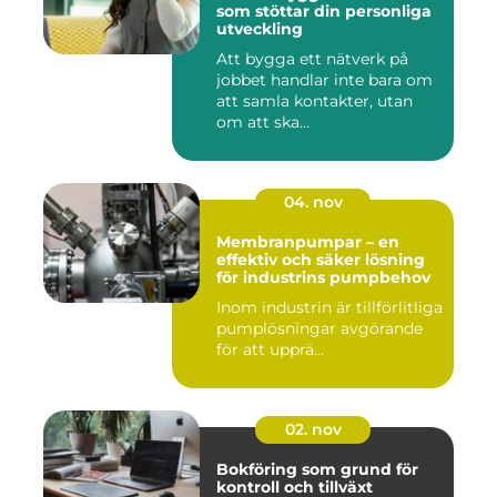
som stöttar din personliga
utveckling
Att bygga ett nätverk på
jobbet handlar inte bara om
att samla kontakter, utan
om att ska...
04. nov
Membranpumpar – en
effektiv och säker lösning
för industrins pumpbehov
Inom industrin är tillförlitliga
pumplösningar avgörande
för att upprä...
02. nov
Bokföring som grund för
kontroll och tillväxt