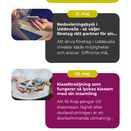
31. maj
Redovisningsbyrå i
Uddevalla - så väljer
företag rätt partner för sin
ekonomi
Att driva företag i Uddevalla
innebär både möjligheter
och ansvar. Siffrorna m&...
02. maj
Klassförsäljning som
fungerar så lyckas klassen
med sin insamling
Att få ihop pengar till
klassresan, lägret eller
skolavslutningen är en
återkommande utmaning
för må...