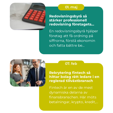
01. maj
Redovisningsbyrå så
stärker professionell
redovisning företagets
ekonomi
En redovisningsbyrå hjälper
företag att få ordning på
siffrorna, förstå ekonomin
och fatta bättre be...
07. feb
Rekrytering fintech så
hittar bolag rätt ledare i en
reglerad tillväxtbransch
Fintech är en av de mest
dynamiska delarna av
finansbranschen. Här möts
betalningar, krypto, kredit,...