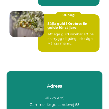
01. aug
Sälja guld i Örebro: En
guide för säljare
Att äga guld innebär att ha
en trygg tillgång i sitt ägo.
Många männ...
Adress