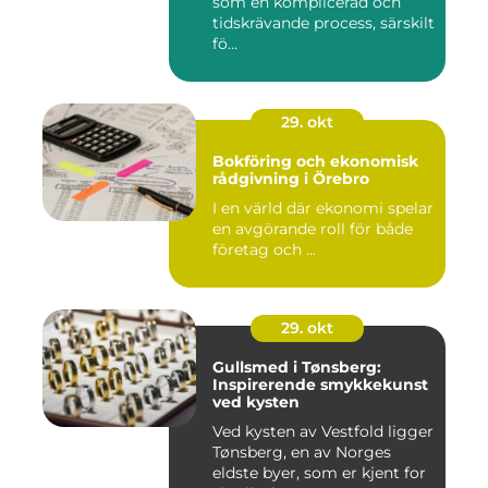
som en komplicerad och
tidskrävande process, särskilt
fö...
29. okt
Bokföring och ekonomisk
rådgivning i Örebro
I en värld där ekonomi spelar
en avgörande roll för både
företag och ...
29. okt
Gullsmed i Tønsberg:
Inspirerende smykkekunst
ved kysten
Ved kysten av Vestfold ligger
Tønsberg, en av Norges
eldste byer, som er kjent for