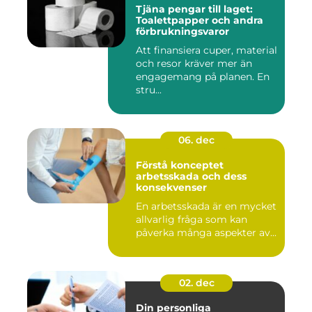
Tjäna pengar till laget:
Toalettpapper och andra
förbrukningsvaror
Att finansiera cuper, material
och resor kräver mer än
engagemang på planen. En
stru...
06. dec
Förstå konceptet
arbetsskada och dess
konsekvenser
En arbetsskada är en mycket
allvarlig fråga som kan
påverka många aspekter av...
02. dec
Din personliga