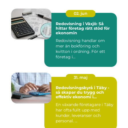
02. jun
Redovisning i Växjö: Så
hittar företag rätt stöd för
ekonomin
Redovisning handlar om
mer än bokföring och
kvitton i ordning. För ett
företag i...
31. maj
Redovisningsbyrå i Täby -
så skapar du trygg och
effektiv ekonomi i
företaget
En växande företagare i Täby
har ofta fullt upp med
kunder, leveranser och
personal. ...