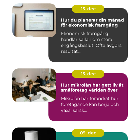
15. dec
Hur du planerar din månad
för ekonomisk framgång
Ekonomisk framgång
handlar sällan om stora
engångsbeslut. Ofta avgörs
resultat...
15. dec
Hur mikrolån har gett liv åt
småföretag världen över
Mikrolån har förändrat hur
företagande kan börja och
växa, särsk...
09. dec