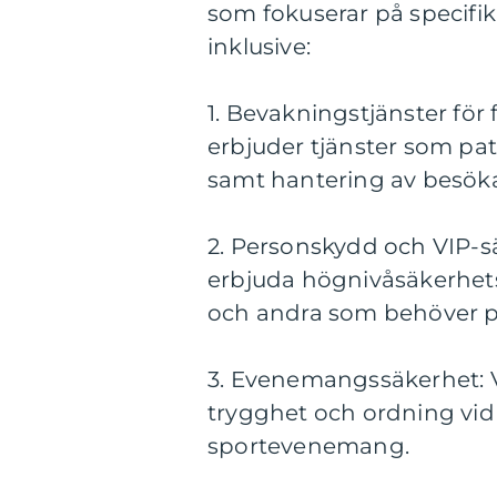
som fokuserar på specifi
inklusive:
1. Bevakningstjänster fö
erbjuder tjänster som pat
samt hantering av besökar
2. Personskydd och VIP-sä
erbjuda högnivåsäkerhets
och andra som behöver p
3. Evenemangssäkerhet: V
trygghet och ordning vid
sportevenemang.