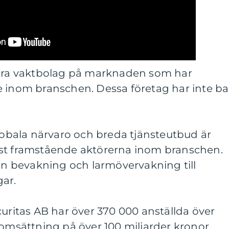
lära vaktbolag på marknaden som har
e inom branschen. Dessa företag har inte ba
globala närvaro och breda tjänsteutbud är
est framstående aktörerna inom branschen.
rån bevakning och larmövervakning till
gar.
curitas AB har över 370 000 anställda över
 omsättning på över 100 miljarder kronor.