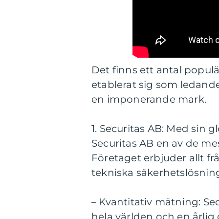
Det finns ett antal popu
etablerat sig som ledand
en imponerande mark.
1. Securitas AB: Med sin 
Securitas AB en av de m
Företaget erbjuder allt f
tekniska säkerhetslösnin
– Kvantitativ mätning: Se
hela världen och en årlig