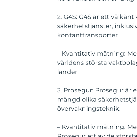
2. G4S: G4S är ett välkän
säkerhetstjänster, inklus
kontanttransporter.
– Kvantitativ mätning: Med
världens största vaktbola
länder.
3. Prosegur: Prosegur är 
mängd olika säkerhetstjä
övervakningsteknik.
– Kvantitativ mätning: Me
Prosegur ett av de störs