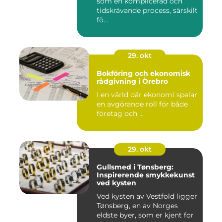
som en komplicerad och
tidskrävande process, särskilt
fö...
29. okt
Bokföring och ekonomisk
rådgivning i Örebro
I en värld där ekonomi spelar
en avgörande roll för både
företag och ...
29. okt
Gullsmed i Tønsberg:
Inspirerende smykkekunst
ved kysten
Ved kysten av Vestfold ligger
Tønsberg, en av Norges
eldste byer, som er kjent for