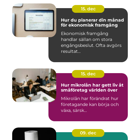
15. dec
Hur du planerar din månad
för ekonomisk framgång
Ekonomisk framgång
handlar sällan om stora
engångsbeslut. Ofta avgörs
resultat...
15. dec
Hur mikrolån har gett liv åt
småföretag världen över
Mikrolån har förändrat hur
företagande kan börja och
växa, särsk...
09. dec