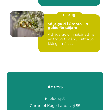
01. aug
Sälja guld i Örebro: En
guide för säljare
Att äga guld innebär att ha
en trygg tillgång i sitt ägo.
Många männ...
Adress