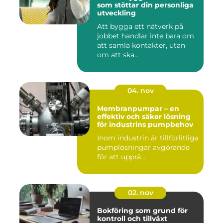
som stöttar din personliga
utveckling
Att bygga ett nätverk på
jobbet handlar inte bara om
att samla kontakter, utan
om att ska...
04. nov
Membranpumpar – en
effektiv och säker lösning
för industrins pumpbehov
Inom industrin är tillförlitliga
pumplösningar avgörande
för att upprä...
02. nov
Bokföring som grund för
kontroll och tillväxt