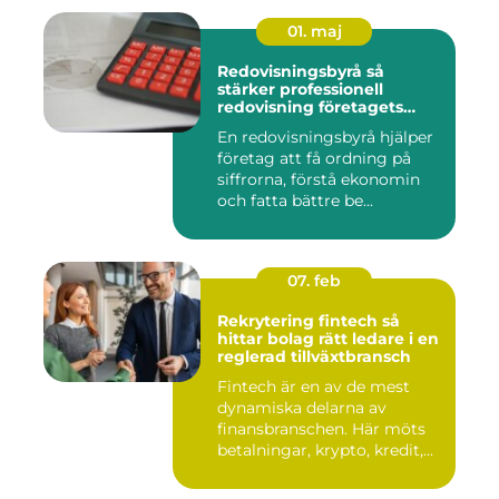
01. maj
Redovisningsbyrå så
stärker professionell
redovisning företagets
ekonomi
En redovisningsbyrå hjälper
företag att få ordning på
siffrorna, förstå ekonomin
och fatta bättre be...
07. feb
Rekrytering fintech så
hittar bolag rätt ledare i en
reglerad tillväxtbransch
Fintech är en av de mest
dynamiska delarna av
finansbranschen. Här möts
betalningar, krypto, kredit,...