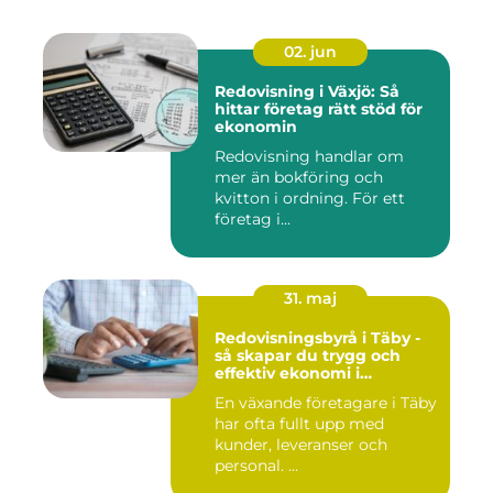
02. jun
Redovisning i Växjö: Så
hittar företag rätt stöd för
ekonomin
Redovisning handlar om
mer än bokföring och
kvitton i ordning. För ett
företag i...
31. maj
Redovisningsbyrå i Täby -
så skapar du trygg och
effektiv ekonomi i
företaget
En växande företagare i Täby
har ofta fullt upp med
kunder, leveranser och
personal. ...