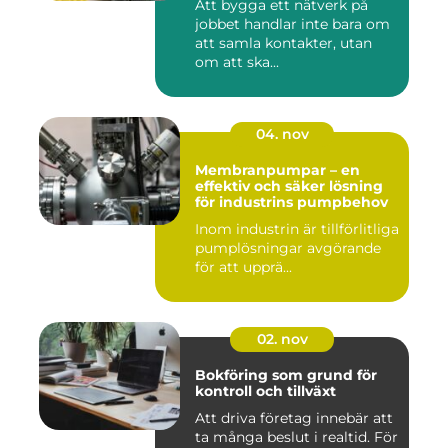
Att bygga ett nätverk på
jobbet handlar inte bara om
att samla kontakter, utan
om att ska...
04. nov
Membranpumpar – en
effektiv och säker lösning
för industrins pumpbehov
Inom industrin är tillförlitliga
pumplösningar avgörande
för att upprä...
02. nov
Bokföring som grund för
kontroll och tillväxt
Att driva företag innebär att
ta många beslut i realtid. För