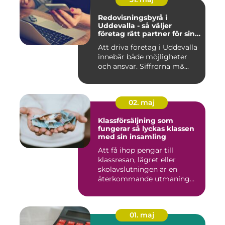
Redovisningsbyrå i
Uddevalla - så väljer
företag rätt partner för sin
ekonomi
Att driva företag i Uddevalla
innebär både möjligheter
och ansvar. Siffrorna m&...
02. maj
Klassförsäljning som
fungerar så lyckas klassen
med sin insamling
Att få ihop pengar till
klassresan, lägret eller
skolavslutningen är en
återkommande utmaning
för må...
01. maj