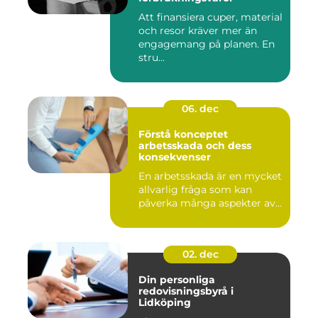
Att finansiera cuper, material
och resor kräver mer än
engagemang på planen. En
stru...
06. dec
Förstå konceptet
arbetsskada och dess
konsekvenser
En arbetsskada är en mycket
allvarlig fråga som kan
påverka många aspekter av...
02. dec
Din personliga
redovisningsbyrå i
Lidköping