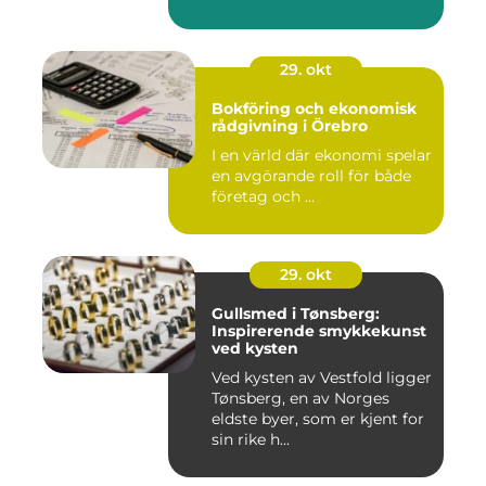
29. okt
Bokföring och ekonomisk
rådgivning i Örebro
I en värld där ekonomi spelar
en avgörande roll för både
företag och ...
29. okt
Gullsmed i Tønsberg:
Inspirerende smykkekunst
ved kysten
Ved kysten av Vestfold ligger
Tønsberg, en av Norges
eldste byer, som er kjent for
sin rike h...