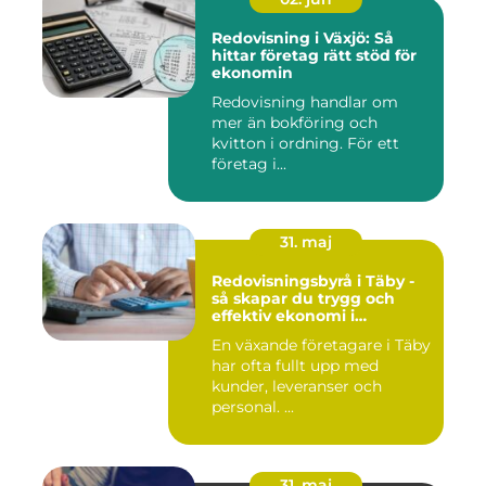
Redovisning i Växjö: Så
hittar företag rätt stöd för
ekonomin
Redovisning handlar om
mer än bokföring och
kvitton i ordning. För ett
företag i...
31. maj
Redovisningsbyrå i Täby -
så skapar du trygg och
effektiv ekonomi i
företaget
En växande företagare i Täby
har ofta fullt upp med
kunder, leveranser och
personal. ...
31. maj