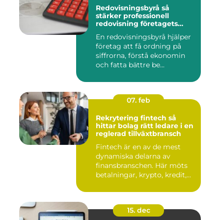
Redovisningsbyrå så
stärker professionell
redovisning företagets
ekonomi
En redovisningsbyrå hjälper
företag att få ordning på
siffrorna, förstå ekonomin
och fatta bättre be...
07. feb
Rekrytering fintech så
hittar bolag rätt ledare i en
reglerad tillväxtbransch
Fintech är en av de mest
dynamiska delarna av
finansbranschen. Här möts
betalningar, krypto, kredit,...
15. dec