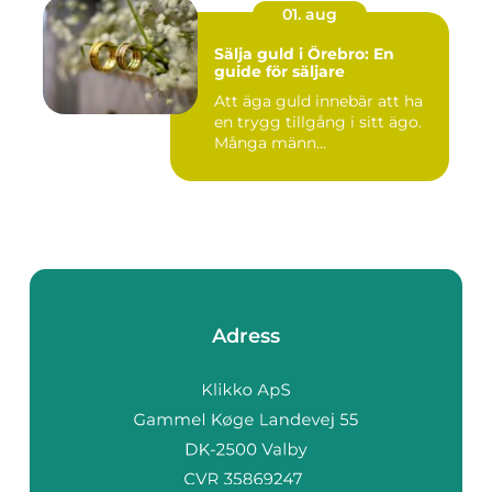
01. aug
Sälja guld i Örebro: En
guide för säljare
Att äga guld innebär att ha
en trygg tillgång i sitt ägo.
Många männ...
Adress