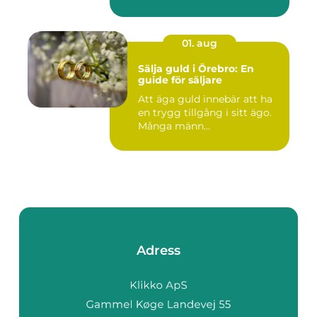
01. aug
Sälja guld i Örebro: En
guide för säljare
Att äga guld innebär att ha
en trygg tillgång i sitt ägo.
Många männ...
Adress