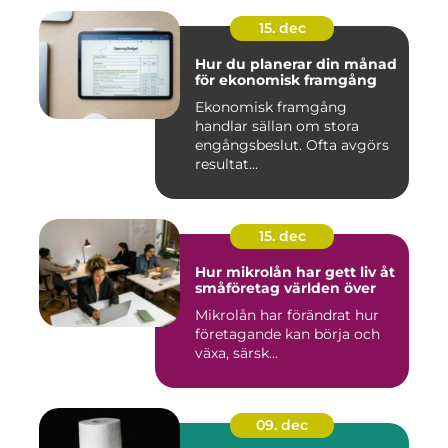
15. dec
Hur du planerar din månad
för ekonomisk framgång
Ekonomisk framgång
handlar sällan om stora
engångsbeslut. Ofta avgörs
resultat...
15. dec
Hur mikrolån har gett liv åt
småföretag världen över
Mikrolån har förändrat hur
företagande kan börja och
växa, särsk...
09. dec