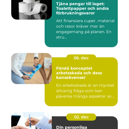
Tjäna pengar till laget:
Toalettpapper och andra
förbrukningsvaror
Att finansiera cuper, material
och resor kräver mer än
engagemang på planen. En
stru...
06. dec
Förstå konceptet
arbetsskada och dess
konsekvenser
En arbetsskada är en mycket
allvarlig fråga som kan
påverka många aspekter av...
02. dec
Din personliga