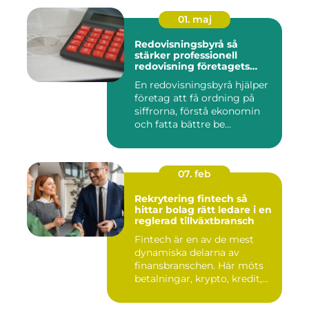
01. maj
Redovisningsbyrå så
stärker professionell
redovisning företagets
ekonomi
En redovisningsbyrå hjälper
företag att få ordning på
siffrorna, förstå ekonomin
och fatta bättre be...
07. feb
Rekrytering fintech så
hittar bolag rätt ledare i en
reglerad tillväxtbransch
Fintech är en av de mest
dynamiska delarna av
finansbranschen. Här möts
betalningar, krypto, kredit,...