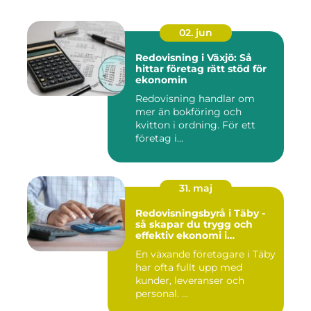
02. jun
Redovisning i Växjö: Så
hittar företag rätt stöd för
ekonomin
Redovisning handlar om
mer än bokföring och
kvitton i ordning. För ett
företag i...
31. maj
Redovisningsbyrå i Täby -
så skapar du trygg och
effektiv ekonomi i
företaget
En växande företagare i Täby
har ofta fullt upp med
kunder, leveranser och
personal. ...