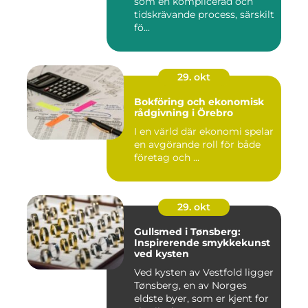
som en komplicerad och
tidskrävande process, särskilt
fö...
29. okt
Bokföring och ekonomisk
rådgivning i Örebro
I en värld där ekonomi spelar
en avgörande roll för både
företag och ...
29. okt
Gullsmed i Tønsberg:
Inspirerende smykkekunst
ved kysten
Ved kysten av Vestfold ligger
Tønsberg, en av Norges
eldste byer, som er kjent for