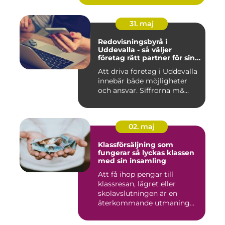
31. maj
Redovisningsbyrå i
Uddevalla - så väljer
företag rätt partner för sin
ekonomi
Att driva företag i Uddevalla
innebär både möjligheter
och ansvar. Siffrorna m&...
02. maj
Klassförsäljning som
fungerar så lyckas klassen
med sin insamling
Att få ihop pengar till
klassresan, lägret eller
skolavslutningen är en
återkommande utmaning
för må...