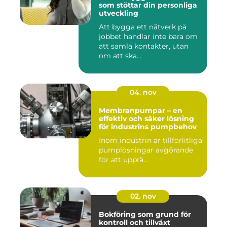
som stöttar din personliga
utveckling
Att bygga ett nätverk på
jobbet handlar inte bara om
att samla kontakter, utan
om att ska...
04. nov
Membranpumpar – en
effektiv och säker lösning
för industrins pumpbehov
Inom industrin är tillförlitliga
pumplösningar avgörande
för att upprä...
02. nov
Bokföring som grund för
kontroll och tillväxt