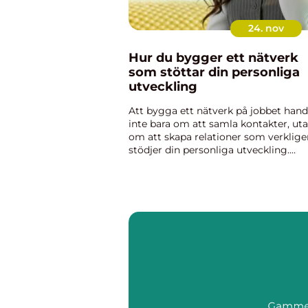
24. nov
Hur du bygger ett nätverk
som stöttar din personliga
utveckling
Att bygga ett nätverk på jobbet hand
inte bara om att samla kontakter, ut
om att skapa relationer som verklige
stödjer din personliga utveckling.
Genom att omge dig med kollegor,
mentorer och samarbetspartners s
inspirerar, ut...