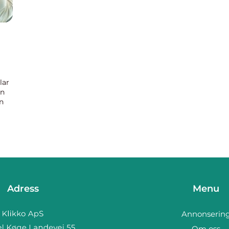
lar
an
n
om
Adress
Menu
Annonserin
Om oss