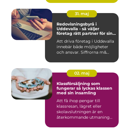
31. maj
Redovisningsbyrå i
Uddevalla - så väljer
företag rätt partner för sin
ekonomi
Att driva företag i Uddevalla
innebär både möjligheter
och ansvar. Siffrorna m&...
02. maj
Klassförsäljning som
fungerar så lyckas klassen
med sin insamling
Att få ihop pengar till
klassresan, lägret eller
skolavslutningen är en
återkommande utmaning
för må...