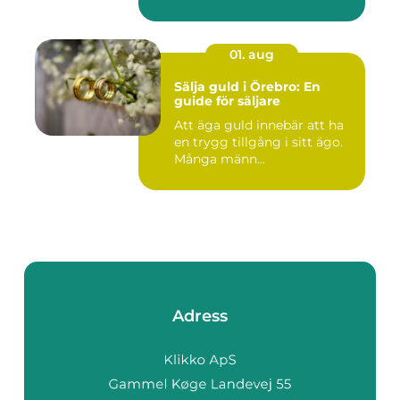
01. aug
Sälja guld i Örebro: En
guide för säljare
Att äga guld innebär att ha
en trygg tillgång i sitt ägo.
Många männ...
Adress