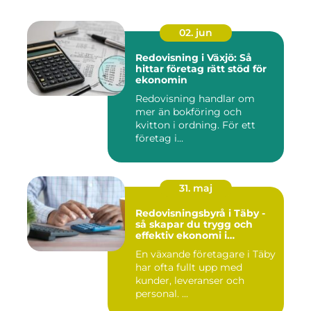
02. jun
Redovisning i Växjö: Så
hittar företag rätt stöd för
ekonomin
Redovisning handlar om
mer än bokföring och
kvitton i ordning. För ett
företag i...
31. maj
Redovisningsbyrå i Täby -
så skapar du trygg och
effektiv ekonomi i
företaget
En växande företagare i Täby
har ofta fullt upp med
kunder, leveranser och
personal. ...