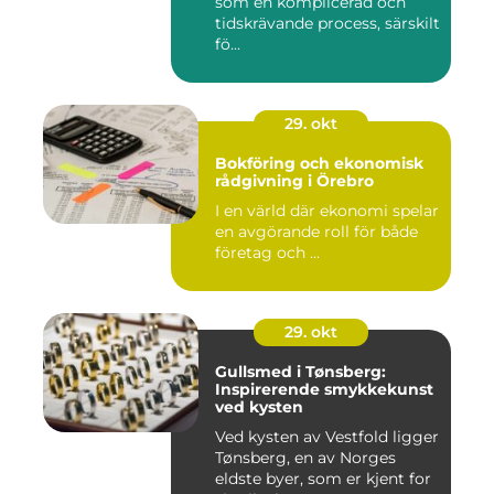
som en komplicerad och
tidskrävande process, särskilt
fö...
29. okt
Bokföring och ekonomisk
rådgivning i Örebro
I en värld där ekonomi spelar
en avgörande roll för både
företag och ...
29. okt
Gullsmed i Tønsberg:
Inspirerende smykkekunst
ved kysten
Ved kysten av Vestfold ligger
Tønsberg, en av Norges
eldste byer, som er kjent for