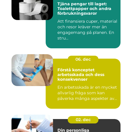
Tjäna pengar till laget:
Toalettpapper och andra
förbrukningsvaror
Att finansiera cuper, material
och resor kräver mer än
engagemang på planen. En
stru...
06. dec
Förstå konceptet
arbetsskada och dess
konsekvenser
En arbetsskada är en mycket
allvarlig fråga som kan
påverka många aspekter av...
02. dec
Din personliga