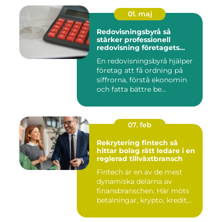
01. maj
Redovisningsbyrå så
stärker professionell
redovisning företagets
ekonomi
En redovisningsbyrå hjälper
företag att få ordning på
siffrorna, förstå ekonomin
och fatta bättre be...
07. feb
Rekrytering fintech så
hittar bolag rätt ledare i en
reglerad tillväxtbransch
Fintech är en av de mest
dynamiska delarna av
finansbranschen. Här möts
betalningar, krypto, kredit,...