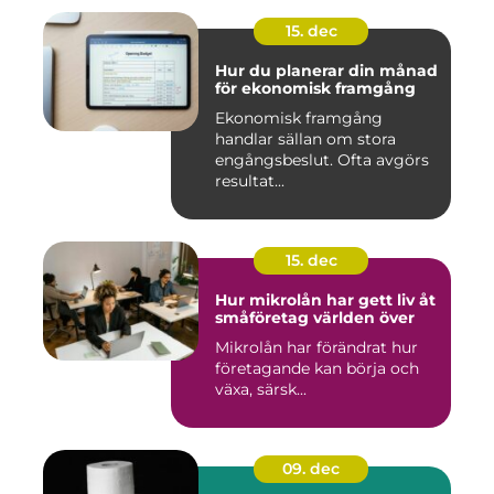
15. dec
Hur du planerar din månad
för ekonomisk framgång
Ekonomisk framgång
handlar sällan om stora
engångsbeslut. Ofta avgörs
resultat...
15. dec
Hur mikrolån har gett liv åt
småföretag världen över
Mikrolån har förändrat hur
företagande kan börja och
växa, särsk...
09. dec