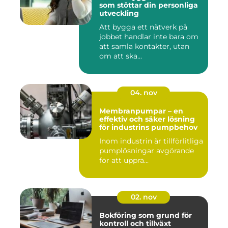
som stöttar din personliga
utveckling
Att bygga ett nätverk på
jobbet handlar inte bara om
att samla kontakter, utan
om att ska...
04. nov
Membranpumpar – en
effektiv och säker lösning
för industrins pumpbehov
Inom industrin är tillförlitliga
pumplösningar avgörande
för att upprä...
02. nov
Bokföring som grund för
kontroll och tillväxt