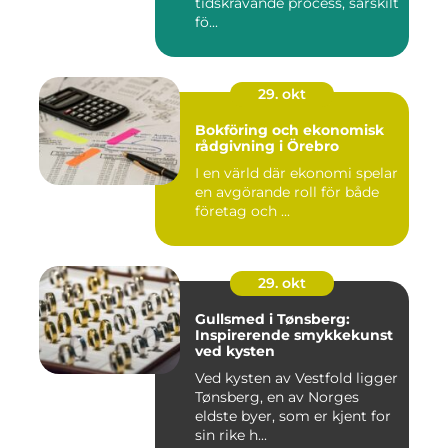
tidskrävande process, särskilt
fö...
29. okt
Bokföring och ekonomisk
rådgivning i Örebro
I en värld där ekonomi spelar
en avgörande roll för både
företag och ...
29. okt
Gullsmed i Tønsberg:
Inspirerende smykkekunst
ved kysten
Ved kysten av Vestfold ligger
Tønsberg, en av Norges
eldste byer, som er kjent for
sin rike h...