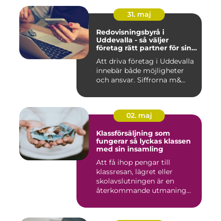
31. maj
Redovisningsbyrå i
Uddevalla - så väljer
företag rätt partner för sin
ekonomi
Att driva företag i Uddevalla
innebär både möjligheter
och ansvar. Siffrorna m&...
02. maj
Klassförsäljning som
fungerar så lyckas klassen
med sin insamling
Att få ihop pengar till
klassresan, lägret eller
skolavslutningen är en
återkommande utmaning
för må...