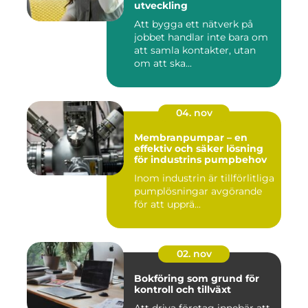
utveckling
Att bygga ett nätverk på
jobbet handlar inte bara om
att samla kontakter, utan
om att ska...
04. nov
Membranpumpar – en
effektiv och säker lösning
för industrins pumpbehov
Inom industrin är tillförlitliga
pumplösningar avgörande
för att upprä...
02. nov
Bokföring som grund för
kontroll och tillväxt
Att driva företag innebär att