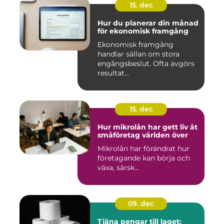
15. dec
Hur du planerar din månad
för ekonomisk framgång
Ekonomisk framgång
handlar sällan om stora
engångsbeslut. Ofta avgörs
resultat...
15. dec
Hur mikrolån har gett liv åt
småföretag världen över
Mikrolån har förändrat hur
företagande kan börja och
växa, särsk...
09. dec
Tjäna pengar till laget: