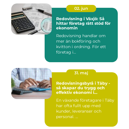
02. jun
Redovisning i Växjö: Så
hittar företag rätt stöd för
ekonomin
Redovisning handlar om
mer än bokföring och
kvitton i ordning. För ett
företag i...
31. maj
Redovisningsbyrå i Täby -
så skapar du trygg och
effektiv ekonomi i
företaget
En växande företagare i Täby
har ofta fullt upp med
kunder, leveranser och
personal. ...