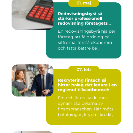
01. maj
Redovisningsbyrå så
stärker professionell
redovisning företagets
ekonomi
En redovisningsbyrå hjälper
företag att få ordning på
siffrorna, förstå ekonomin
och fatta bättre be...
07. feb
Rekrytering fintech så
hittar bolag rätt ledare i en
reglerad tillväxtbransch
Fintech är en av de mest
dynamiska delarna av
finansbranschen. Här möts
betalningar, krypto, kredit,...