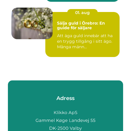
01. aug
Sälja guld i Örebro: En
guide för säljare
Att äga guld innebär att ha
en trygg tillgång i sitt ägo.
Många männ...
Adress