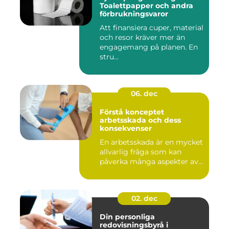
Toalettpapper och andra
förbrukningsvaror
Att finansiera cuper, material
och resor kräver mer än
engagemang på planen. En
stru...
06. dec
Förstå konceptet
arbetsskada och dess
konsekvenser
En arbetsskada är en mycket
allvarlig fråga som kan
påverka många aspekter av...
02. dec
Din personliga
redovisningsbyrå i