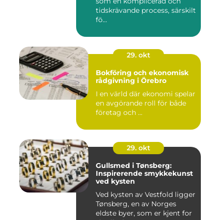
som en komplicerad och
tidskrävande process, särskilt
fö...
29. okt
Bokföring och ekonomisk
rådgivning i Örebro
I en värld där ekonomi spelar
en avgörande roll för både
företag och ...
29. okt
Gullsmed i Tønsberg:
Inspirerende smykkekunst
ved kysten
Ved kysten av Vestfold ligger
Tønsberg, en av Norges
eldste byer, som er kjent for