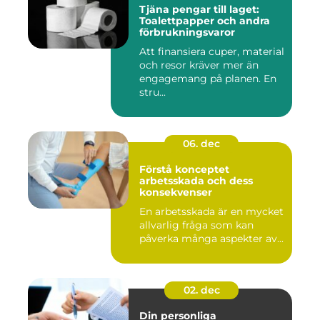
Tjäna pengar till laget:
Toalettpapper och andra
förbrukningsvaror
Att finansiera cuper, material
och resor kräver mer än
engagemang på planen. En
stru...
06. dec
Förstå konceptet
arbetsskada och dess
konsekvenser
En arbetsskada är en mycket
allvarlig fråga som kan
påverka många aspekter av...
02. dec
Din personliga