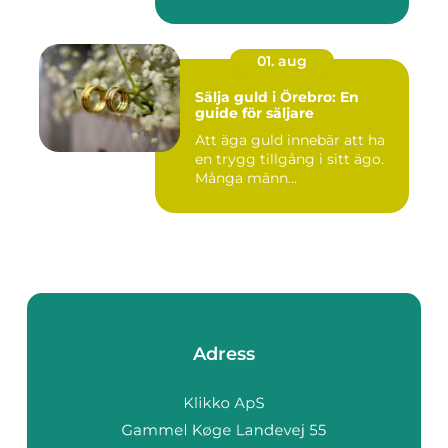
01. aug
Sälja guld i Örebro: En
guide för säljare
Att äga guld innebär att ha
en trygg tillgång i sitt ägo.
Många männ...
Adress