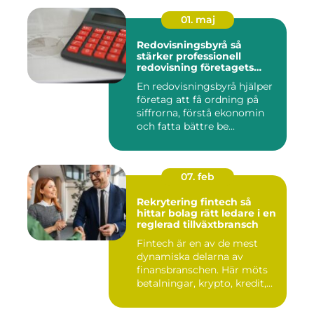
01. maj
Redovisningsbyrå så
stärker professionell
redovisning företagets
ekonomi
En redovisningsbyrå hjälper
företag att få ordning på
siffrorna, förstå ekonomin
och fatta bättre be...
07. feb
Rekrytering fintech så
hittar bolag rätt ledare i en
reglerad tillväxtbransch
Fintech är en av de mest
dynamiska delarna av
finansbranschen. Här möts
betalningar, krypto, kredit,...