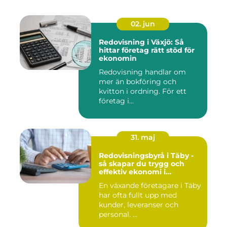
02. jun
Redovisning i Växjö: Så
hittar företag rätt stöd för
ekonomin
Redovisning handlar om
mer än bokföring och
kvitton i ordning. För ett
företag i...
31. maj
Redovisningsbyrå i Täby -
så skapar du trygg och
effektiv ekonomi i
företaget
En växande företagare i Täby
har ofta fullt upp med
kunder, leveranser och
personal. ...