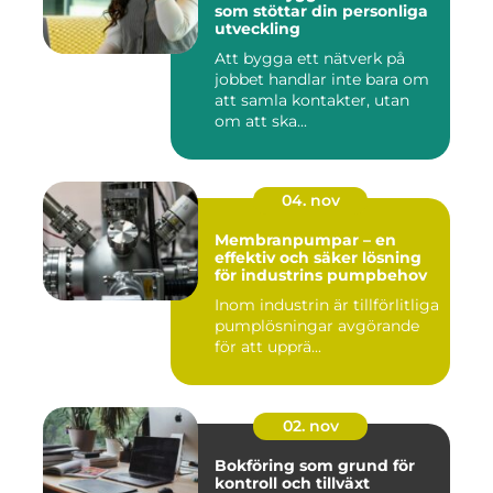
som stöttar din personliga
utveckling
Att bygga ett nätverk på
jobbet handlar inte bara om
att samla kontakter, utan
om att ska...
04. nov
Membranpumpar – en
effektiv och säker lösning
för industrins pumpbehov
Inom industrin är tillförlitliga
pumplösningar avgörande
för att upprä...
02. nov
Bokföring som grund för
kontroll och tillväxt