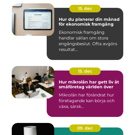
15. dec
Hur du planerar din månad
för ekonomisk framgång
Ekonomisk framgång
handlar sällan om stora
engångsbeslut. Ofta avgörs
resultat...
15. dec
Hur mikrolån har gett liv åt
småföretag världen över
Mikrolån har förändrat hur
företagande kan börja och
växa, särsk...
09. dec