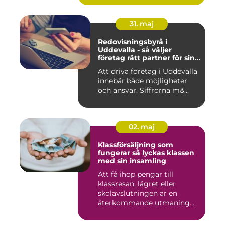
31. maj
Redovisningsbyrå i
Uddevalla - så väljer
företag rätt partner för sin
ekonomi
Att driva företag i Uddevalla
innebär både möjligheter
och ansvar. Siffrorna m&...
02. maj
Klassförsäljning som
fungerar så lyckas klassen
med sin insamling
Att få ihop pengar till
klassresan, lägret eller
skolavslutningen är en
återkommande utmaning
för må...