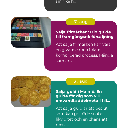
sin rike h...
31. aug
Sälja frimärken: Din guide
till framgångsrik försäljning
Att sälja frimärken kan vara
en givande men ibland
komplicerad process. Många
samlar...
31. aug
Sälja guld i Malmö: En
guide för dig som vill
omvandla ädelmetall till
kontanter
Att sälja guld är ett beslut
som kan ge både snabb
likviditet och en chans att
rensa...