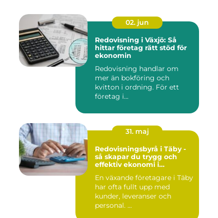
02. jun
Redovisning i Växjö: Så
hittar företag rätt stöd för
ekonomin
Redovisning handlar om
mer än bokföring och
kvitton i ordning. För ett
företag i...
31. maj
Redovisningsbyrå i Täby -
så skapar du trygg och
effektiv ekonomi i
företaget
En växande företagare i Täby
har ofta fullt upp med
kunder, leveranser och
personal. ...