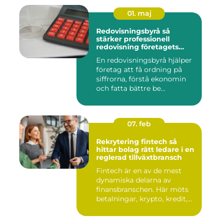
01. maj
Redovisningsbyrå så
stärker professionell
redovisning företagets
ekonomi
En redovisningsbyrå hjälper
företag att få ordning på
siffrorna, förstå ekonomin
och fatta bättre be...
07. feb
Rekrytering fintech så
hittar bolag rätt ledare i en
reglerad tillväxtbransch
Fintech är en av de mest
dynamiska delarna av
finansbranschen. Här möts
betalningar, krypto, kredit,...