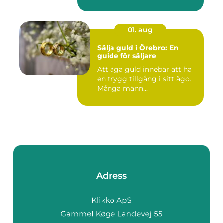
01. aug
Sälja guld i Örebro: En
guide för säljare
Att äga guld innebär att ha
en trygg tillgång i sitt ägo.
Många männ...
Adress