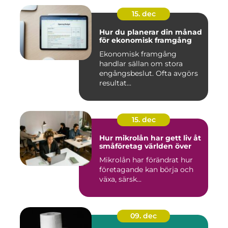
15. dec
Hur du planerar din månad
för ekonomisk framgång
Ekonomisk framgång
handlar sällan om stora
engångsbeslut. Ofta avgörs
resultat...
15. dec
Hur mikrolån har gett liv åt
småföretag världen över
Mikrolån har förändrat hur
företagande kan börja och
växa, särsk...
09. dec