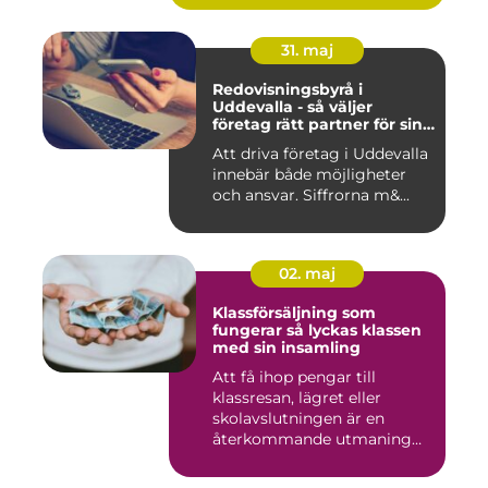
31. maj
Redovisningsbyrå i
Uddevalla - så väljer
företag rätt partner för sin
ekonomi
Att driva företag i Uddevalla
innebär både möjligheter
och ansvar. Siffrorna m&...
02. maj
Klassförsäljning som
fungerar så lyckas klassen
med sin insamling
Att få ihop pengar till
klassresan, lägret eller
skolavslutningen är en
återkommande utmaning
för må...