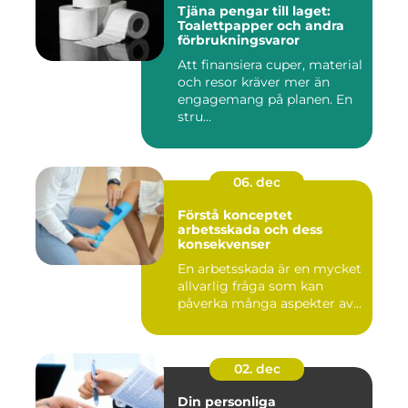
Tjäna pengar till laget:
Toalettpapper och andra
förbrukningsvaror
Att finansiera cuper, material
och resor kräver mer än
engagemang på planen. En
stru...
06. dec
Förstå konceptet
arbetsskada och dess
konsekvenser
En arbetsskada är en mycket
allvarlig fråga som kan
påverka många aspekter av...
02. dec
Din personliga