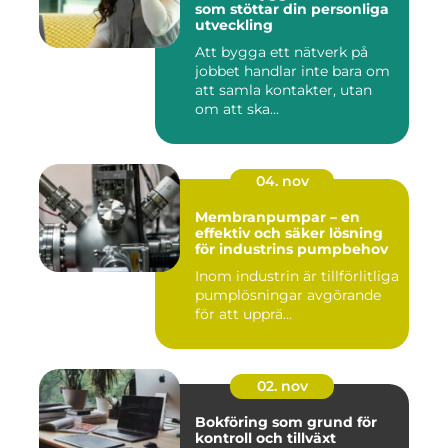
som stöttar din personliga
utveckling
Att bygga ett nätverk på
jobbet handlar inte bara om
att samla kontakter, utan
om att ska...
04. nov
Membranpumpar – en
effektiv och säker lösning
för industrins pumpbehov
Inom industrin är tillförlitliga
pumplösningar avgörande
för att upprä...
02. nov
Bokföring som grund för
kontroll och tillväxt