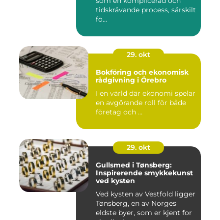
som en komplicerad och
tidskrävande process, särskilt
fö...
29. okt
Bokföring och ekonomisk
rådgivning i Örebro
I en värld där ekonomi spelar
en avgörande roll för både
företag och ...
29. okt
Gullsmed i Tønsberg:
Inspirerende smykkekunst
ved kysten
Ved kysten av Vestfold ligger
Tønsberg, en av Norges
eldste byer, som er kjent for