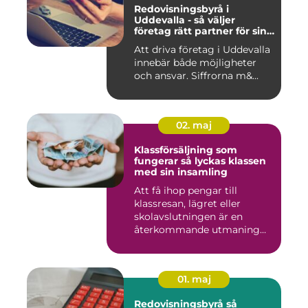
Redovisningsbyrå i
Uddevalla - så väljer
företag rätt partner för sin
ekonomi
Att driva företag i Uddevalla
innebär både möjligheter
och ansvar. Siffrorna m&...
02. maj
Klassförsäljning som
fungerar så lyckas klassen
med sin insamling
Att få ihop pengar till
klassresan, lägret eller
skolavslutningen är en
återkommande utmaning
för må...
01. maj
Redovisningsbyrå så