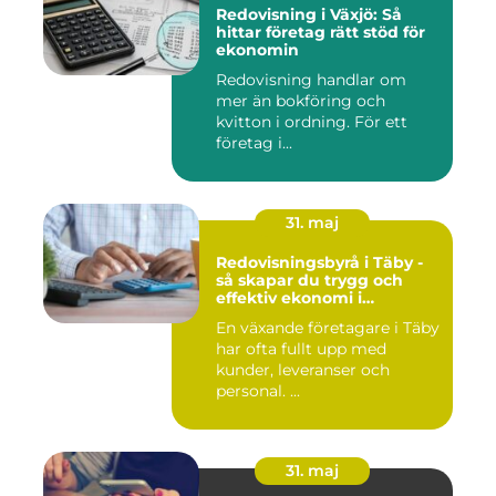
Redovisning i Växjö: Så
hittar företag rätt stöd för
ekonomin
Redovisning handlar om
mer än bokföring och
kvitton i ordning. För ett
företag i...
31. maj
Redovisningsbyrå i Täby -
så skapar du trygg och
effektiv ekonomi i
företaget
En växande företagare i Täby
har ofta fullt upp med
kunder, leveranser och
personal. ...
31. maj