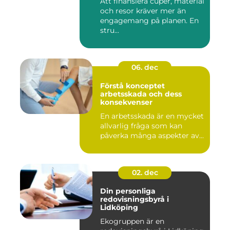
Att finansiera cuper, material
och resor kräver mer än
engagemang på planen. En
stru...
06. dec
Förstå konceptet
arbetsskada och dess
konsekvenser
En arbetsskada är en mycket
allvarlig fråga som kan
påverka många aspekter av...
02. dec
Din personliga
redovisningsbyrå i
Lidköping
Ekogruppen är en