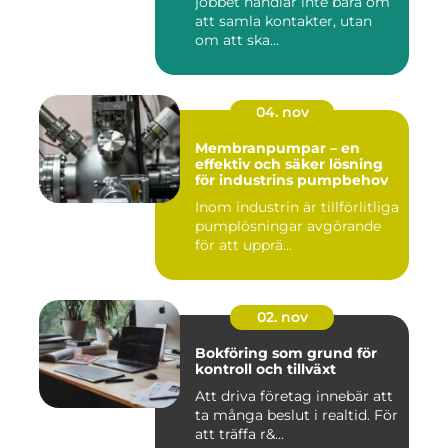
jobbet handlar inte bara om
att samla kontakter, utan
om att ska...
04. nov
Membranpumpar – en
effektiv och säker lösning
för industrins pumpbehov
Inom industrin är tillförlitliga
pumplösningar avgörande
för att upprä...
02. nov
Bokföring som grund för
kontroll och tillväxt
Att driva företag innebär att
ta många beslut i realtid. För
att träffa r&...