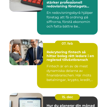
stärker professionell
redovisning företagets
ekonomi
En redovisningsbyrå hjälper
företag att få ordning på
siffrorna, förstå ekonomin
och fatta bättre be...
07. feb
Rekrytering fintech så
hittar bolag rätt ledare i en
reglerad tillväxtbransch
Fintech är en av de mest
dynamiska delarna av
finansbranschen. Här möts
betalningar, krypto, kredit,...
15. dec
Hur du planerar din månad