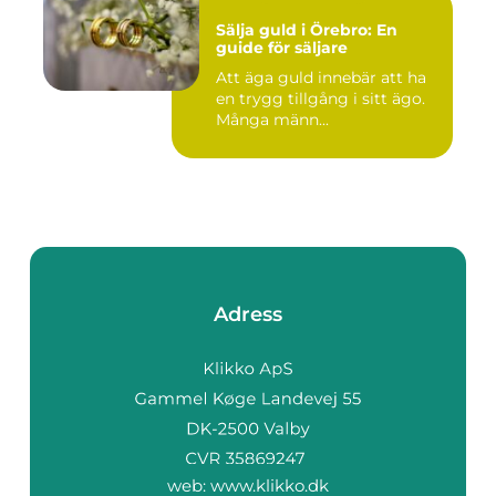
Sälja guld i Örebro: En
guide för säljare
Att äga guld innebär att ha
en trygg tillgång i sitt ägo.
Många männ...
Adress
web:
www.klikko.dk