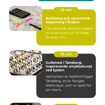
29. okt
Bokföring och ekonomisk
rådgivning i Örebro
I en värld där ekonomi spelar
en avgörande roll för både
företag och ...
29. okt
Gullsmed i Tønsberg:
Inspirerende smykkekunst
ved kysten
Ved kysten av Vestfold ligger
Tønsberg, en av Norges
eldste byer, som er kjent for
sin rike h...