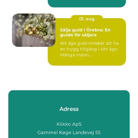
01. aug
Sälja guld i Örebro: En
guide för säljare
Att äga guld innebär att ha
en trygg tillgång i sitt ägo.
Många männ...
Adress