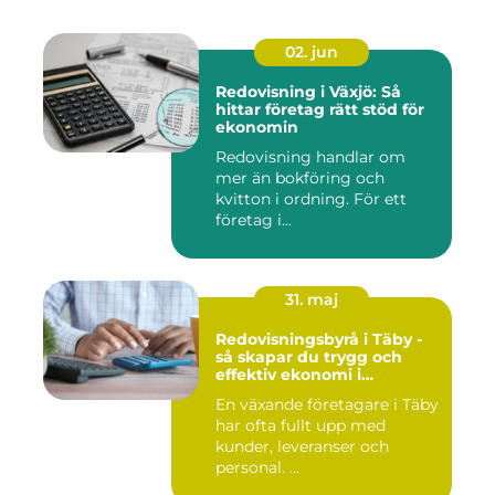
02. jun
Redovisning i Växjö: Så
hittar företag rätt stöd för
ekonomin
Redovisning handlar om
mer än bokföring och
kvitton i ordning. För ett
företag i...
31. maj
Redovisningsbyrå i Täby -
så skapar du trygg och
effektiv ekonomi i
företaget
En växande företagare i Täby
har ofta fullt upp med
kunder, leveranser och
personal. ...