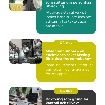
som stöttar din personliga
utveckling
Att bygga ett nätverk på
jobbet handlar inte bara om
att samla kontakter, utan
om att ska...
04. nov
Membranpumpar – en
effektiv och säker lösning
för industrins pumpbehov
Inom industrin är tillförlitliga
pumplösningar avgörande
för att upprä...
02. nov
Bokföring som grund för
kontroll och tillväxt