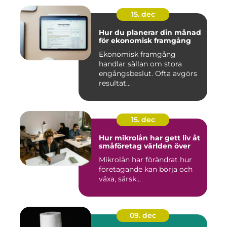
15. dec
Hur du planerar din månad
för ekonomisk framgång
Ekonomisk framgång
handlar sällan om stora
engångsbeslut. Ofta avgörs
resultat...
15. dec
Hur mikrolån har gett liv åt
småföretag världen över
Mikrolån har förändrat hur
företagande kan börja och
växa, särsk...
09. dec