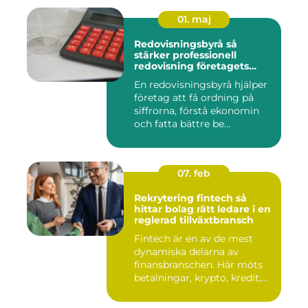
01. maj
Redovisningsbyrå så
stärker professionell
redovisning företagets
ekonomi
En redovisningsbyrå hjälper
företag att få ordning på
siffrorna, förstå ekonomin
och fatta bättre be...
07. feb
Rekrytering fintech så
hittar bolag rätt ledare i en
reglerad tillväxtbransch
Fintech är en av de mest
dynamiska delarna av
finansbranschen. Här möts
betalningar, krypto, kredit,...