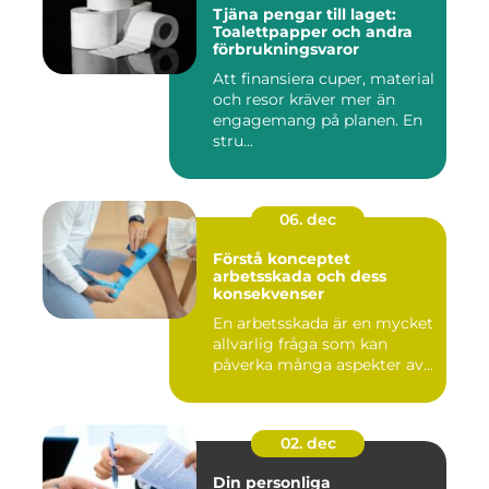
Tjäna pengar till laget:
Toalettpapper och andra
förbrukningsvaror
Att finansiera cuper, material
och resor kräver mer än
engagemang på planen. En
stru...
06. dec
Förstå konceptet
arbetsskada och dess
konsekvenser
En arbetsskada är en mycket
allvarlig fråga som kan
påverka många aspekter av...
02. dec
Din personliga