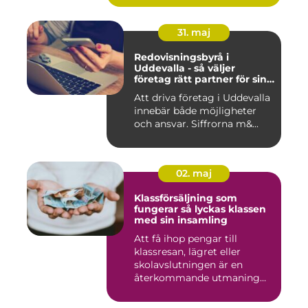
31. maj
Redovisningsbyrå i
Uddevalla - så väljer
företag rätt partner för sin
ekonomi
Att driva företag i Uddevalla
innebär både möjligheter
och ansvar. Siffrorna m&...
02. maj
Klassförsäljning som
fungerar så lyckas klassen
med sin insamling
Att få ihop pengar till
klassresan, lägret eller
skolavslutningen är en
återkommande utmaning
för må...