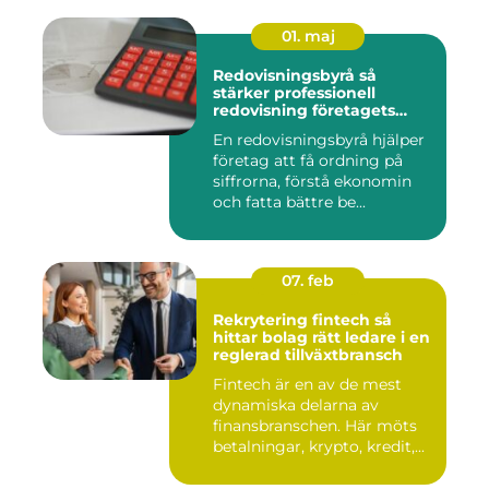
01. maj
Redovisningsbyrå så
stärker professionell
redovisning företagets
ekonomi
En redovisningsbyrå hjälper
företag att få ordning på
siffrorna, förstå ekonomin
och fatta bättre be...
07. feb
Rekrytering fintech så
hittar bolag rätt ledare i en
reglerad tillväxtbransch
Fintech är en av de mest
dynamiska delarna av
finansbranschen. Här möts
betalningar, krypto, kredit,...