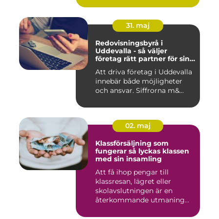
31. maj
Redovisningsbyrå i
Uddevalla - så väljer
företag rätt partner för sin
ekonomi
Att driva företag i Uddevalla
innebär både möjligheter
och ansvar. Siffrorna m&...
02. maj
Klassförsäljning som
fungerar så lyckas klassen
med sin insamling
Att få ihop pengar till
klassresan, lägret eller
skolavslutningen är en
återkommande utmaning
för må...