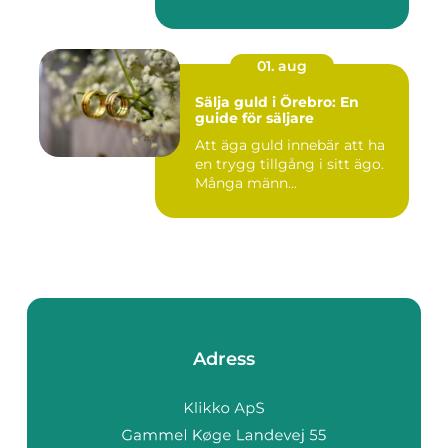
01. aug
Sälja guld i Örebro: En
guide för säljare
Att äga guld innebär att ha
en trygg tillgång i sitt ägo.
Många männ...
Adress