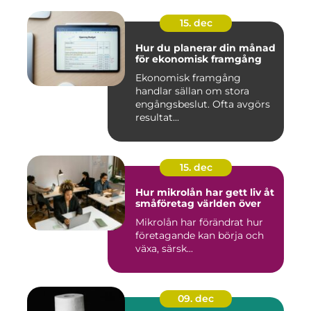
15. dec
Hur du planerar din månad
för ekonomisk framgång
Ekonomisk framgång
handlar sällan om stora
engångsbeslut. Ofta avgörs
resultat...
15. dec
Hur mikrolån har gett liv åt
småföretag världen över
Mikrolån har förändrat hur
företagande kan börja och
växa, särsk...
09. dec