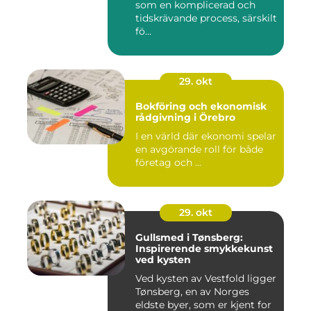
som en komplicerad och
tidskrävande process, särskilt
fö...
29. okt
Bokföring och ekonomisk
rådgivning i Örebro
I en värld där ekonomi spelar
en avgörande roll för både
företag och ...
29. okt
Gullsmed i Tønsberg:
Inspirerende smykkekunst
ved kysten
Ved kysten av Vestfold ligger
Tønsberg, en av Norges
eldste byer, som er kjent for