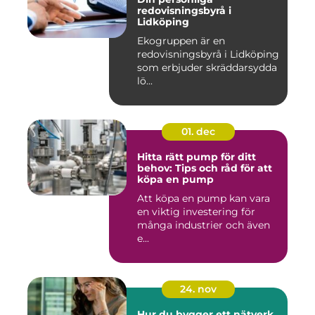
redovisningsbyrå i
Lidköping
Ekogruppen är en
redovisningsbyrå i Lidköping
som erbjuder skräddarsydda
lö...
01. dec
Hitta rätt pump för ditt
behov: Tips och råd för att
köpa en pump
Att köpa en pump kan vara
en viktig investering för
många industrier och även
e...
24. nov
Hur du bygger ett nätverk