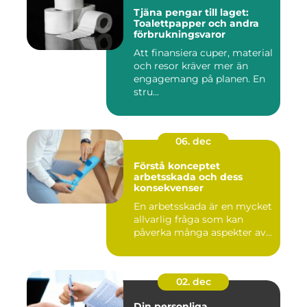
Tjäna pengar till laget:
Toalettpapper och andra
förbrukningsvaror
Att finansiera cuper, material
och resor kräver mer än
engagemang på planen. En
stru...
06. dec
Förstå konceptet
arbetsskada och dess
konsekvenser
En arbetsskada är en mycket
allvarlig fråga som kan
påverka många aspekter av...
02. dec
Din personliga