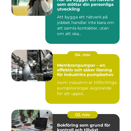
som stöttar din personliga
utveckling
Att bygga ett nätverk på
jobbet handlar inte bara om
att samla kontakter, utan
om att ska...
04. nov
Membranpumpar – en
effektiv och säker lösning
för industrins pumpbehov
Inom industrin är tillförlitliga
pumplösningar avgörande
för att upprä...
02. nov
Bokföring som grund för
kontroll och tillväxt