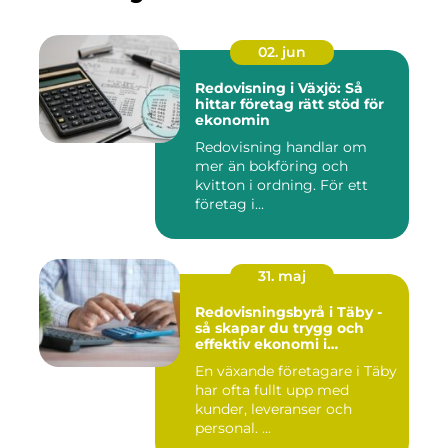
02. jun
Redovisning i Växjö: Så
hittar företag rätt stöd för
ekonomin
Redovisning handlar om
mer än bokföring och
kvitton i ordning. För ett
företag i...
31. maj
Redovisningsbyrå i Täby -
så skapar du trygg och
effektiv ekonomi i
företaget
En växande företagare i Täby
har ofta fullt upp med
kunder, leveranser och
personal. ...