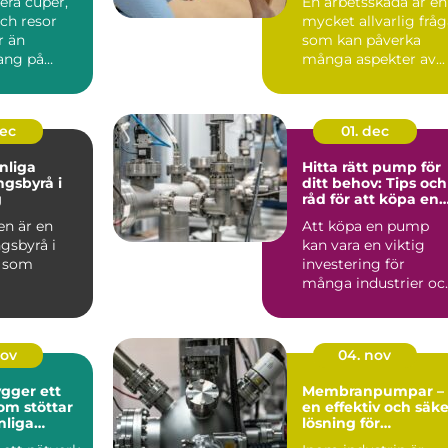
iera cuper,
En arbetsskada är en
ch resor
mycket allvarlig frå
r än
som kan påverka
ng på
många aspekter av...
stru...
dec
01. dec
nliga
Hitta rätt pump för
ngsbyrå i
ditt behov: Tips och
g
råd för att köpa en
pump
n är en
Att köpa en pump
gsbyrå i
kan vara en viktig
g som
investering för
många industrier oc
dda lö...
även e...
nov
04. nov
gger ett
Membranpumpar –
om stöttar
en effektiv och säke
nliga
lösning för
g
industrins