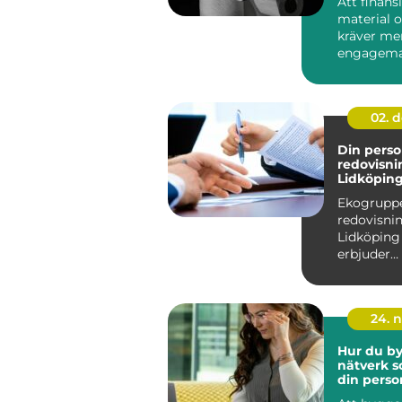
Att finans
material o
kräver me
engagema
planen. En 
02. 
Din perso
redovisni
Lidköpin
Ekogruppe
redovisnin
Lidköpin
erbjuder
skräddarsy
24. 
Hur du by
nätverk s
din perso
utvecklin