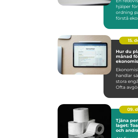
En redovi
hjälper fö
ordning på
förstå ek
fatta bättr
15. 
Hur du pl
månad fö
ekonomis
framgån
Ekonomis
handlar s
stora eng
Ofta avgörs
09. 
Tjäna peng
laget: To
och andr
förbrukni