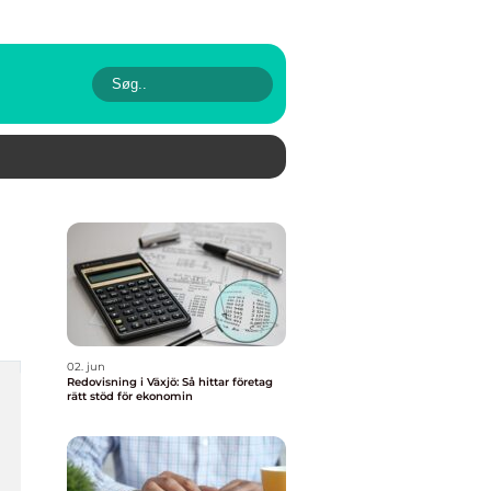
02. jun
Redovisning i Växjö: Så hittar företag
rätt stöd för ekonomin