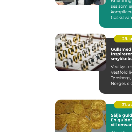
Bokföring
ses som e
komplicer
tidskrävan
särskilt fö..
29. 
Gullsmed 
Inspirere
smykkeku
kysten
Ved kyste
Vestfold l
Tønsberg,
Norges eld
som er kje
rike h...
31. 
Sälja gul
En guide 
vill omva
ädelmetall