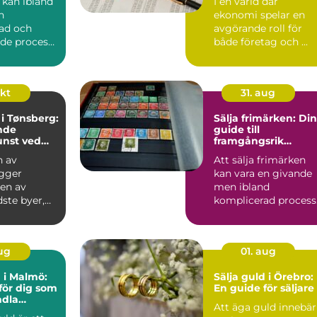
 kan ibland
I en värld där
n
ekonomi spelar en
ad och
avgörande roll för
de process,
både företag och ...
.
okt
31. aug
i Tønsberg:
Sälja frimärken: Din
nde
guide till
nst ved
framgångsrik
försäljning
n av
Att sälja frimärken
igger
kan vara en givande
 en av
men ibland
ste byer,
komplicerad process
nt for sin
Många samlar...
aug
01. aug
d i Malmö:
Sälja guld i Örebro:
för dig som
En guide för säljare
ndla
Att äga guld innebär
 till