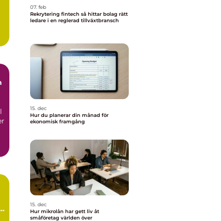
07. feb
Rekrytering fintech så hittar bolag rätt
ledare i en reglerad tillväxtbransch
m
15. dec
l
Hur du planerar din månad för
er
ekonomisk framgång
15. dec
Hur mikrolån har gett liv åt
småföretag världen över