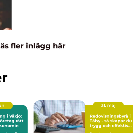
äs fler inlägg här
er
jun
31. maj
ng i Växjö:
Redovisningsbyrå i
företag rätt
Täby - så skapar du
ekonomin
trygg och effektiv
ekonomi i företaget