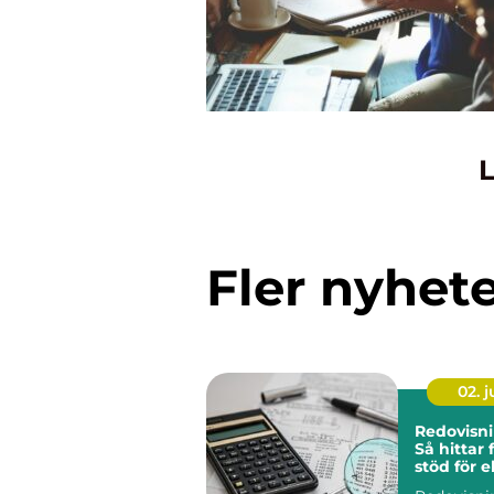
L
Fler nyhet
02. 
Redovisni
Så hittar 
stöd för 