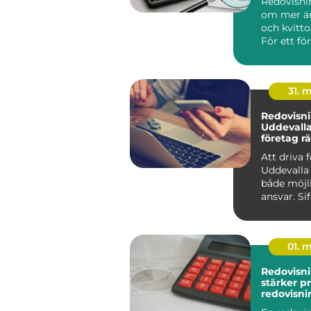
Redovisni
om mer än
och kvitto
För ett för
31. 
Redovisni
Uddevalla 
företag rä
för sin e
Att driva 
Uddevalla
både möjl
ansvar. Si
01. 
Redovisnin
stärker pr
redovisni
företage