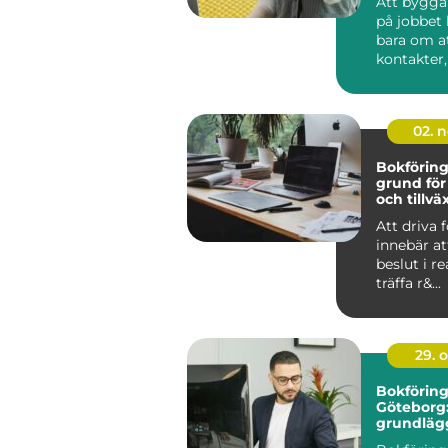
Att bygga
på jobbet 
bara om a
kontakter
att ska...
02. 
Bokförin
grund för
och tillvä
Att driva 
innebär a
beslut i re
träffa r&...
29. 
Bokföring
Göteborg
grundläg
guide