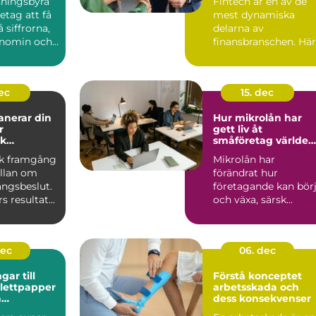
sningsbyrå
Fintech är en av de
retag att få
mest dynamiska
 siffrorna,
delarna av
onomin och
finansbranschen. Här
e be...
möts betalningar,
krypto, kredit,...
dec
15. dec
anerar din
Hur mikrolån har
r
gett liv åt
k
småföretag världen
g
över
k framgång
Mikrolån har
ällan om
förändrat hur
ångsbeslut.
företagande kan bör
 resultat...
och växa, särsk...
dec
06. dec
ar till
Förstå konceptet
alettpapper
arbetsskada och
a
dess konsekvenser
ngsvaror