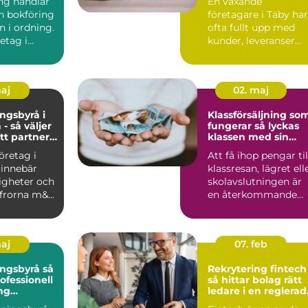
ng handlar
En växande
 bokföring
företagare i Täby har
n i ordning.
ofta fullt upp med
etag i...
kunder, leveranser
och personal. ...
maj
02. maj
ngsbyrå i
Klassförsäljning so
- så väljer
fungerar så lyckas
tt partner
klassen med sin
konomi
insamling
företag i
Att få ihop pengar til
 innebär
klassresan, lägret ell
igheter och
skolavslutningen är
ffrorna m&...
en återkommande
utmaning för må...
maj
07. feb
gsbyrå så
Rekrytering fintech
ofessionell
så hittar bolag rätt
ng
ledare i en reglerad
ts ekonomi
tillväxtbransch