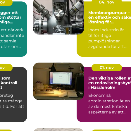
nov
04. nov
gger ett
Membranpumpar –
om stöttar
en effektiv och säke
nliga
lösning för
g
industrins
 ett nätverk
Inom industrin är
pumpbehov
handlar inte
tillförlitliga
tt samla
pumplösningar
, utan om
avgörande för att
upprä...
nov
01. nov
g som
Den viktiga rollen a
 kontroll
en redovisningsbyr
xt
i Hässleholm
företag
Ekonomisk
tt ta många
administration är en
altid. För att
av de mest kritiska
aspekterna av att
driva ett företag. I ...