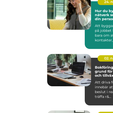
24. 
Hur du by
nätverk s
din perso
utvecklin
Att bygga
på jobbet 
bara om a
kontakter
att ska...
02. 
Bokförin
grund för
och tillvä
Att driva 
innebär a
beslut i re
träffa r&...