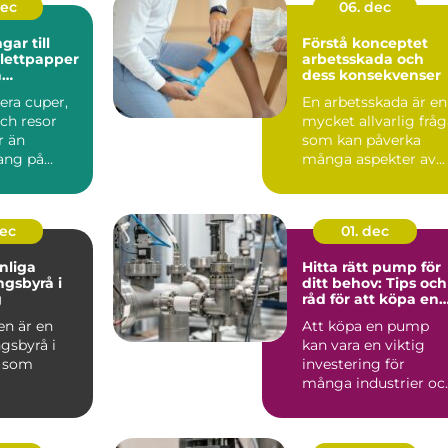
dec
06. dec
ar till
Förstå konceptet
alettpapper
arbetsskada och
a
dess konsekvenser
ngsvaror
iera cuper,
En arbetsskada är en
ch resor
mycket allvarlig frå
r än
som kan påverka
ng på
många aspekter av...
stru...
dec
01. dec
nliga
Hitta rätt pump för
ngsbyrå i
ditt behov: Tips och
g
råd för att köpa en
pump
n är en
Att köpa en pump
gsbyrå i
kan vara en viktig
g som
investering för
många industrier oc
dda lö...
även e...