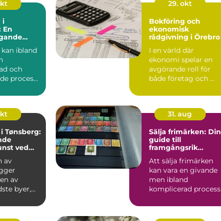
okt
29. okt
 i
Bokföring och
: En
ekonomisk
gande
rådgivning i Örebro
 kan ibland
I en värld där
n
ekonomi spelar en
ad och
avgörande roll för
de process,
både företag och ...
.
okt
31. aug
i Tønsberg:
Sälja frimärken: Din
nde
guide till
nst ved
framgångsrik
försäljning
n av
Att sälja frimärken
igger
kan vara en givande
 en av
men ibland
ste byer,
komplicerad process
nt for sin
Många samlar...