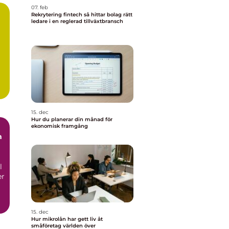
07. feb
Rekrytering fintech så hittar bolag rätt
ledare i en reglerad tillväxtbransch
15. dec
Hur du planerar din månad för
ekonomisk framgång
m
l
er
15. dec
Hur mikrolån har gett liv åt
småföretag världen över