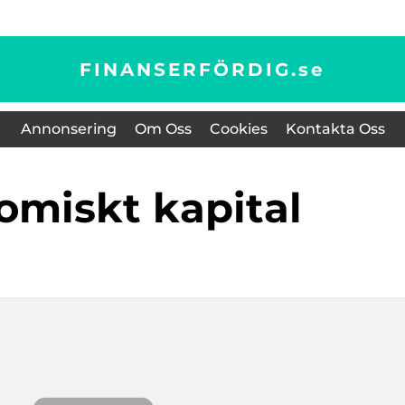
FINANSERFÖRDIG.
se
Annonsering
Om Oss
Cookies
Kontakta Oss
omiskt kapital