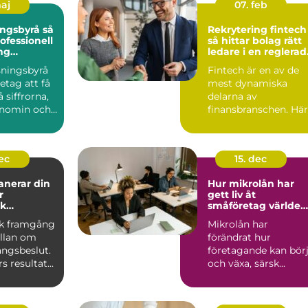
maj
07. feb
gsbyrå så
Rekrytering fintech
ofessionell
så hittar bolag rätt
ng
ledare i en reglerad
ts ekonomi
tillväxtbransch
sningsbyrå
Fintech är en av de
retag att få
mest dynamiska
 siffrorna,
delarna av
onomin och
finansbranschen. Här
e be...
möts betalningar,
krypto, kredit,...
dec
15. dec
anerar din
Hur mikrolån har
r
gett liv åt
k
småföretag världen
g
över
k framgång
Mikrolån har
ällan om
förändrat hur
ångsbeslut.
företagande kan bör
 resultat...
och växa, särsk...