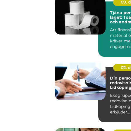
09. 
Tjäna peng
laget: To
och andr
förbrukni
Att finans
material o
kräver me
engagema
planen. En 
02. 
Din perso
redovisni
Lidköpin
Ekogruppe
redovisnin
Lidköpin
erbjuder
skräddarsy