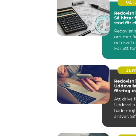
02. 
Redovisni
Så hittar 
stöd för 
Redovisni
om mer än
och kvitto
För ett för
31. 
Redovisni
Uddevalla 
företag rä
för sin e
Att driva 
Uddevalla
både möjl
ansvar. Si