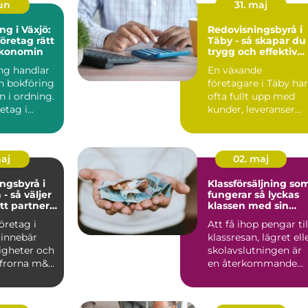
jun
31. maj
ng i Växjö:
Redovisningsbyrå i
företag rätt
Täby - så skapar du
ekonomin
trygg och effektiv
ekonomi i företaget
ng handlar
En växande
 bokföring
företagare i Täby har
n i ordning.
ofta fullt upp med
etag i...
kunder, leveranser
och personal. ...
maj
02. maj
ngsbyrå i
Klassförsäljning so
- så väljer
fungerar så lyckas
tt partner
klassen med sin
konomi
insamling
företag i
Att få ihop pengar til
 innebär
klassresan, lägret ell
igheter och
skolavslutningen är
ffrorna m&...
en återkommande
utmaning för må...