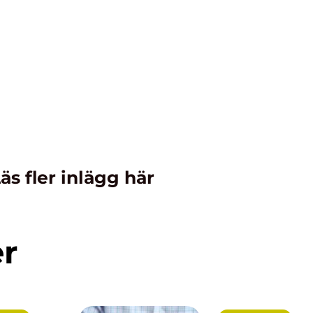
äs fler inlägg här
er