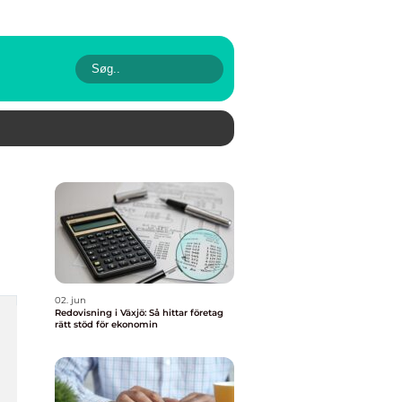
02. jun
Redovisning i Växjö: Så hittar företag
rätt stöd för ekonomin