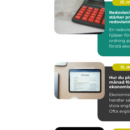
01. 
Redovisnin
stärker pr
redovisni
företage
En redovi
hjälper fö
ordning på
förstå ek
fatta bättr
15. 
Hur du pl
månad fö
ekonomis
framgån
Ekonomis
handlar s
stora eng
Ofta avgörs