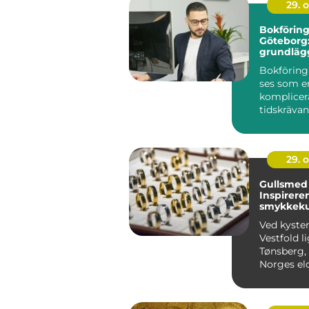
29. 
Bokföring
Göteborg
grundläg
guide
Bokföring
ses som e
komplicer
tidskrävan
särskilt fö..
29. 
Gullsmed 
Inspirere
smykkeku
kysten
Ved kyste
Vestfold l
Tønsberg,
Norges eld
som er kje
rike h...