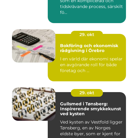
som en komplicerad och
tidskrävande process, särskilt
fö...
29. okt
Bokföring och ekonomisk
rådgivning i Örebro
I en värld där ekonomi spelar
en avgörande roll för både
företag och ...
29. okt
Gullsmed i Tønsberg:
Inspirerende smykkekunst
ved kysten
Ved kysten av Vestfold ligger
Tønsberg, en av Norges
eldste byer, som er kjent for