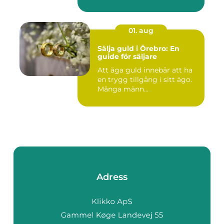
01. aug
Sälja guld i Örebro: En
guide för säljare
Att äga guld innebär att ha
en trygg tillgång i sitt ägo.
Många männ...
Adress