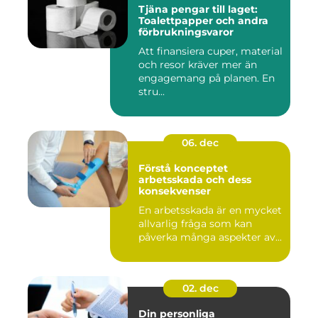
Tjäna pengar till laget:
Toalettpapper och andra
förbrukningsvaror
Att finansiera cuper, material
och resor kräver mer än
engagemang på planen. En
stru...
06. dec
Förstå konceptet
arbetsskada och dess
konsekvenser
En arbetsskada är en mycket
allvarlig fråga som kan
påverka många aspekter av...
02. dec
Din personliga