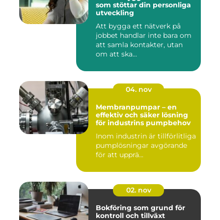
som stöttar din personliga
utveckling
Att bygga ett nätverk på
jobbet handlar inte bara om
att samla kontakter, utan
om att ska...
04. nov
Membranpumpar – en
effektiv och säker lösning
för industrins pumpbehov
Inom industrin är tillförlitliga
pumplösningar avgörande
för att upprä...
02. nov
Bokföring som grund för
kontroll och tillväxt