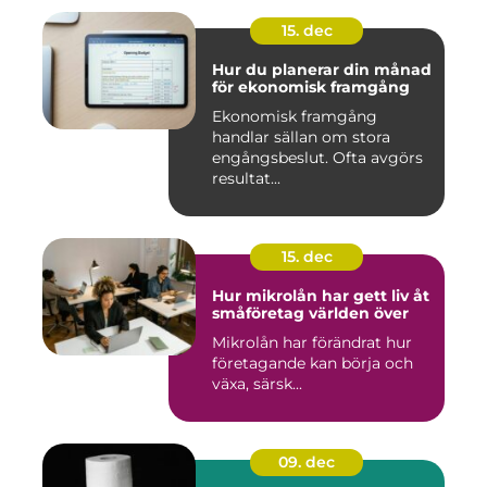
15. dec
Hur du planerar din månad
för ekonomisk framgång
Ekonomisk framgång
handlar sällan om stora
engångsbeslut. Ofta avgörs
resultat...
15. dec
Hur mikrolån har gett liv åt
småföretag världen över
Mikrolån har förändrat hur
företagande kan börja och
växa, särsk...
09. dec