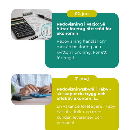
02. jun
Redovisning i Växjö: Så
hittar företag rätt stöd för
ekonomin
Redovisning handlar om
mer än bokföring och
kvitton i ordning. För ett
företag i...
31. maj
Redovisningsbyrå i Täby -
så skapar du trygg och
effektiv ekonomi i
företaget
En växande företagare i Täby
har ofta fullt upp med
kunder, leveranser och
personal. ...