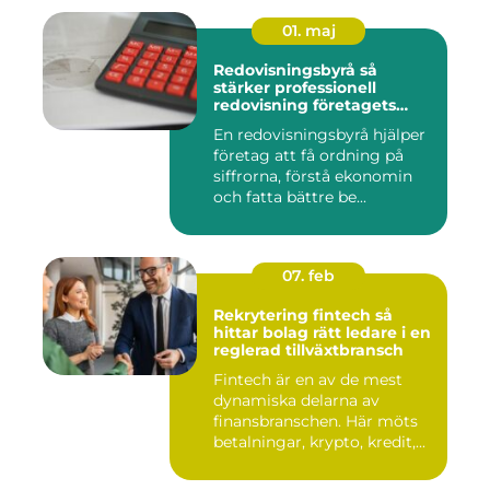
01. maj
Redovisningsbyrå så
stärker professionell
redovisning företagets
ekonomi
En redovisningsbyrå hjälper
företag att få ordning på
siffrorna, förstå ekonomin
och fatta bättre be...
07. feb
Rekrytering fintech så
hittar bolag rätt ledare i en
reglerad tillväxtbransch
Fintech är en av de mest
dynamiska delarna av
finansbranschen. Här möts
betalningar, krypto, kredit,...