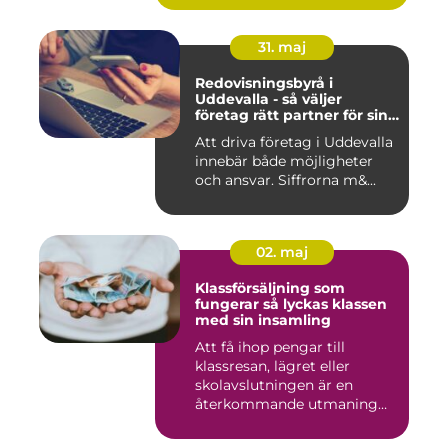
31. maj
Redovisningsbyrå i
Uddevalla - så väljer
företag rätt partner för sin
ekonomi
Att driva företag i Uddevalla
innebär både möjligheter
och ansvar. Siffrorna m&...
02. maj
Klassförsäljning som
fungerar så lyckas klassen
med sin insamling
Att få ihop pengar till
klassresan, lägret eller
skolavslutningen är en
återkommande utmaning
för må...