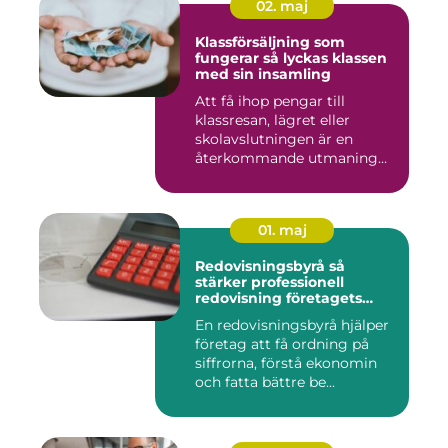
02. maj
Klassförsäljning som
fungerar så lyckas klassen
med sin insamling
Att få ihop pengar till
klassresan, lägret eller
skolavslutningen är en
återkommande utmaning
för må...
01. maj
Redovisningsbyrå så
stärker professionell
redovisning företagets
ekonomi
En redovisningsbyrå hjälper
företag att få ordning på
siffrorna, förstå ekonomin
och fatta bättre be...