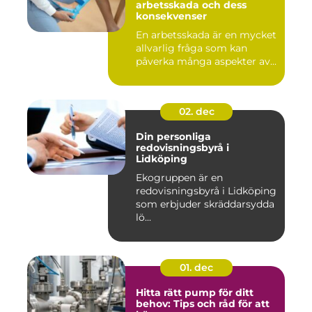
arbetsskada och dess
konsekvenser
En arbetsskada är en mycket
allvarlig fråga som kan
påverka många aspekter av...
02. dec
Din personliga
redovisningsbyrå i
Lidköping
Ekogruppen är en
redovisningsbyrå i Lidköping
som erbjuder skräddarsydda
lö...
01. dec
Hitta rätt pump för ditt
behov: Tips och råd för att