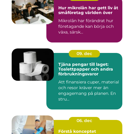
Hur mikrolån har gett liv åt
småföretag världen över
Mikrolån har förändrat hur
företagande kan börja och
växa, särsk...
09. dec
Tjäna pengar till laget:
Toalettpapper och andra
förbrukningsvaror
Att finansiera cuper, material
och resor kräver mer än
engagemang på planen. En
stru...
06. dec
Förstå konceptet