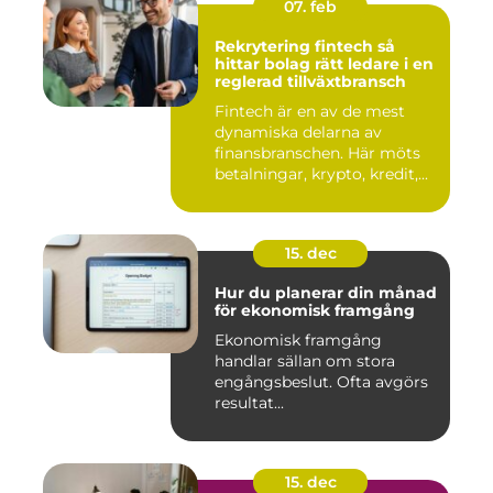
07. feb
Rekrytering fintech så
hittar bolag rätt ledare i en
reglerad tillväxtbransch
Fintech är en av de mest
dynamiska delarna av
finansbranschen. Här möts
betalningar, krypto, kredit,...
15. dec
Hur du planerar din månad
för ekonomisk framgång
Ekonomisk framgång
handlar sällan om stora
engångsbeslut. Ofta avgörs
resultat...
15. dec