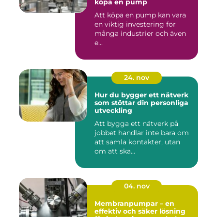
köpa en pump
Att köpa en pump kan vara
en viktig investering för
många industrier och även
e...
24. nov
Hur du bygger ett nätverk
som stöttar din personliga
utveckling
Att bygga ett nätverk på
jobbet handlar inte bara om
att samla kontakter, utan
om att ska...
04. nov
Membranpumpar – en
effektiv och säker lösning