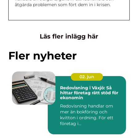
åtgärda problemen som fört dem in i krisen.
Läs fler inlägg här
Fler nyheter
02. jun
Redovisning i Växjö: Så
hittar företag rätt stöd för
ekonomin
Redovisning handlar om
mer än bokföring och
kvitton i ordning. För ett
företag i...