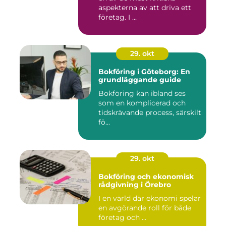
aspekterna av att driva ett
företag. I ...
29. okt
Bokföring i Göteborg: En
grundläggande guide
Bokföring kan ibland ses
som en komplicerad och
tidskrävande process, särskilt
fö...
29. okt
Bokföring och ekonomisk
rådgivning i Örebro
I en värld där ekonomi spelar
en avgörande roll för både
företag och ...