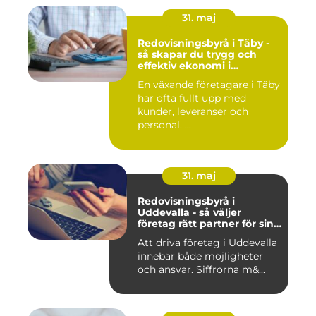
31. maj
Redovisningsbyrå i Täby -
så skapar du trygg och
effektiv ekonomi i
företaget
En växande företagare i Täby
har ofta fullt upp med
kunder, leveranser och
personal. ...
31. maj
Redovisningsbyrå i
Uddevalla - så väljer
företag rätt partner för sin
ekonomi
Att driva företag i Uddevalla
innebär både möjligheter
och ansvar. Siffrorna m&...