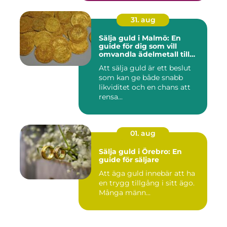
31. aug
Sälja guld i Malmö: En
guide för dig som vill
omvandla ädelmetall till
kontanter
Att sälja guld är ett beslut
som kan ge både snabb
likviditet och en chans att
rensa...
01. aug
Sälja guld i Örebro: En
guide för säljare
Att äga guld innebär att ha
en trygg tillgång i sitt ägo.
Många männ...