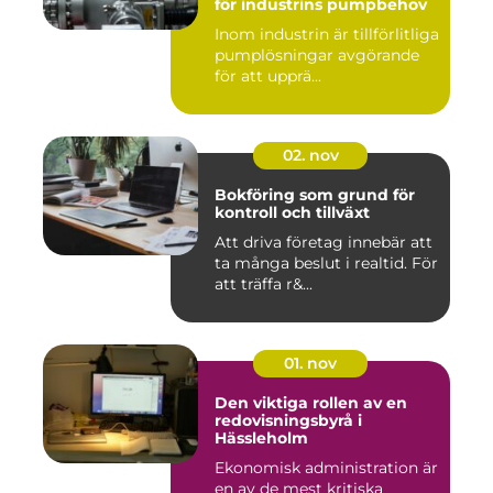
för industrins pumpbehov
Inom industrin är tillförlitliga
pumplösningar avgörande
för att upprä...
02. nov
Bokföring som grund för
kontroll och tillväxt
Att driva företag innebär att
ta många beslut i realtid. För
att träffa r&...
01. nov
Den viktiga rollen av en
redovisningsbyrå i
Hässleholm
Ekonomisk administration är
en av de mest kritiska