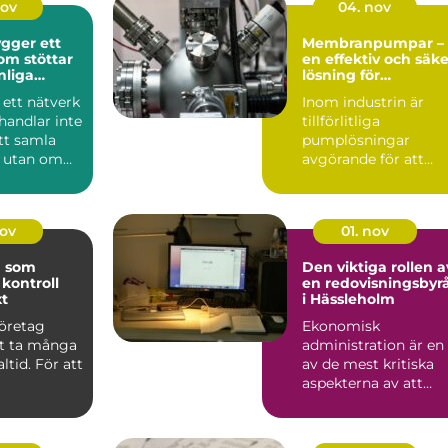
nov
04. nov
gger ett
Membranpumpar –
om stöttar
en effektiv och säke
nliga
lösning för
g
industrins
 ett nätverk
Inom industrin är
pumpbehov
handlar inte
tillförlitliga
tt samla
pumplösningar
, utan om
avgörande för att
upprä...
nov
01. nov
g som
Den viktiga rollen a
 kontroll
en redovisningsbyr
xt
i Hässleholm
företag
Ekonomisk
tt ta många
administration är en
altid. För att
av de mest kritiska
aspekterna av att
driva ett företag. I ...