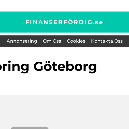
FINANSERFÖRDIG.
se
Annonsering
Om Oss
Cookies
Kontakta Oss
öring Göteborg