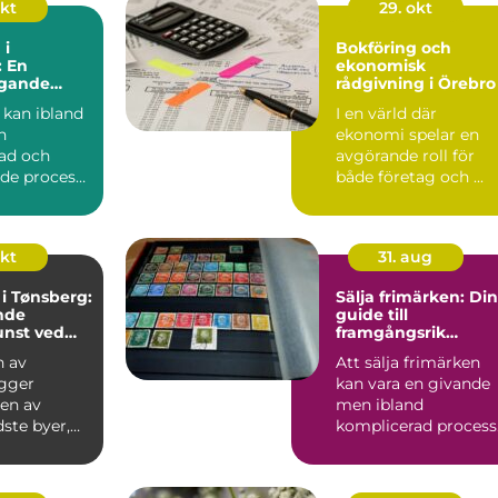
okt
29. okt
 i
Bokföring och
: En
ekonomisk
gande
rådgivning i Örebro
 kan ibland
I en värld där
n
ekonomi spelar en
ad och
avgörande roll för
de process,
både företag och ...
.
okt
31. aug
i Tønsberg:
Sälja frimärken: Din
nde
guide till
nst ved
framgångsrik
försäljning
n av
Att sälja frimärken
igger
kan vara en givande
 en av
men ibland
ste byer,
komplicerad process
nt for sin
Många samlar...