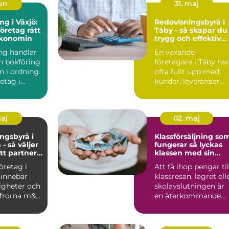
jun
31. maj
ng i Växjö:
Redovisningsbyrå i
företag rätt
Täby - så skapar du
ekonomin
trygg och effektiv
ekonomi i företaget
ng handlar
En växande
 bokföring
företagare i Täby har
n i ordning.
ofta fullt upp med
etag i...
kunder, leveranser
och personal. ...
maj
02. maj
ngsbyrå i
Klassförsäljning so
- så väljer
fungerar så lyckas
tt partner
klassen med sin
konomi
insamling
företag i
Att få ihop pengar til
 innebär
klassresan, lägret ell
igheter och
skolavslutningen är
ffrorna m&...
en återkommande
utmaning för må...