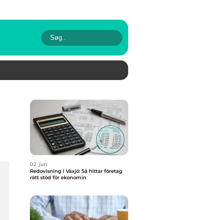
02. jun
Redovisning i Växjö: Så hittar företag
rätt stöd för ekonomin