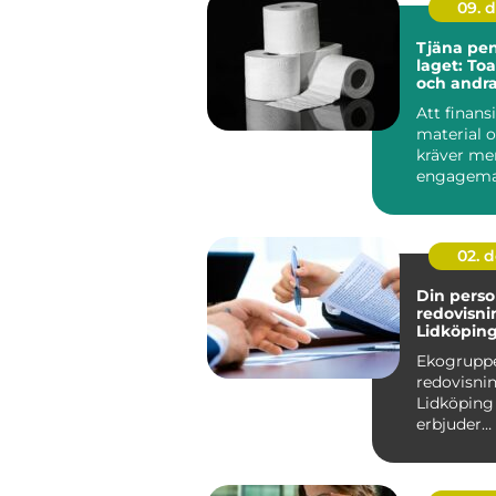
09. 
Tjäna peng
laget: To
och andr
förbrukni
Att finans
material o
kräver me
engagema
planen. En 
02. 
Din perso
redovisni
Lidköpin
Ekogruppe
redovisnin
Lidköpin
erbjuder
skräddarsy