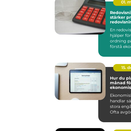
01. 
Redovisnin
stärker pr
redovisni
företage
En redovi
hjälper fö
ordning på
förstå ek
fatta bättr
15. 
Hur du pl
månad fö
ekonomis
framgån
Ekonomis
handlar s
stora eng
Ofta avgörs