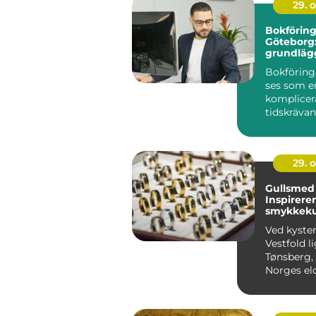
29. 
Bokföring
Göteborg
grundläg
guide
Bokföring
ses som e
komplicer
tidskrävan
särskilt fö..
29. 
Gullsmed 
Inspirere
smykkeku
kysten
Ved kyste
Vestfold l
Tønsberg,
Norges eld
som er kje
rike h...