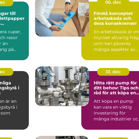
dec
06. dec
ar till
Förstå konceptet
alettpapper
arbetsskada och
a
dess konsekvenser
ngsvaror
iera cuper,
En arbetsskada är en
ch resor
mycket allvarlig frå
r än
som kan påverka
ng på
många aspekter av...
stru...
dec
01. dec
nliga
Hitta rätt pump för
ngsbyrå i
ditt behov: Tips och
g
råd för att köpa en
pump
n är en
Att köpa en pump
gsbyrå i
kan vara en viktig
g som
investering för
många industrier oc
dda lö...
även e...