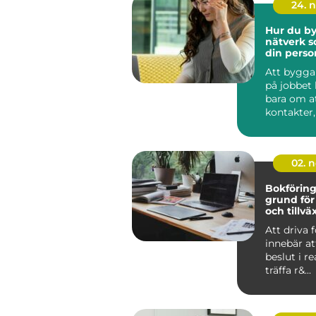
24. 
Hur du by
nätverk s
din perso
utvecklin
Att bygga
på jobbet 
bara om a
kontakter
att ska...
02. 
Bokförin
grund för
och tillvä
Att driva 
innebär a
beslut i re
träffa r&...