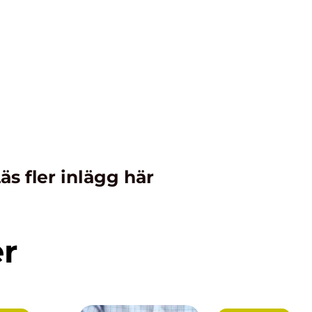
äs fler inlägg här
er