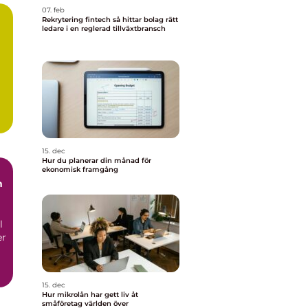
07. feb
Rekrytering fintech så hittar bolag rätt
ledare i en reglerad tillväxtbransch
15. dec
Hur du planerar din månad för
ekonomisk framgång
m
l
er
15. dec
Hur mikrolån har gett liv åt
småföretag världen över