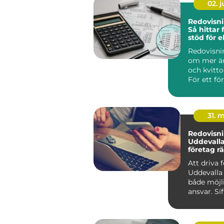
02. 
Redovisni
Så hittar 
stöd för 
Redovisni
om mer än
och kvitto
För ett för
31. 
Redovisni
Uddevalla 
företag rä
för sin e
Att driva 
Uddevalla
både möjl
ansvar. Si