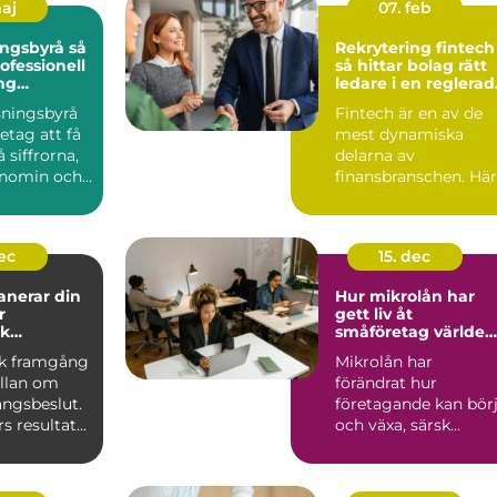
maj
07. feb
gsbyrå så
Rekrytering fintech
ofessionell
så hittar bolag rätt
ng
ledare i en reglerad
ts ekonomi
tillväxtbransch
sningsbyrå
Fintech är en av de
retag att få
mest dynamiska
 siffrorna,
delarna av
onomin och
finansbranschen. Här
e be...
möts betalningar,
krypto, kredit,...
dec
15. dec
anerar din
Hur mikrolån har
r
gett liv åt
k
småföretag världen
g
över
k framgång
Mikrolån har
ällan om
förändrat hur
ångsbeslut.
företagande kan bör
 resultat...
och växa, särsk...