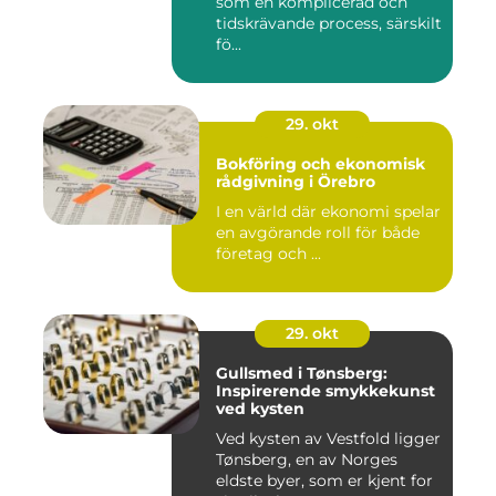
som en komplicerad och
tidskrävande process, särskilt
fö...
29. okt
Bokföring och ekonomisk
rådgivning i Örebro
I en värld där ekonomi spelar
en avgörande roll för både
företag och ...
29. okt
Gullsmed i Tønsberg:
Inspirerende smykkekunst
ved kysten
Ved kysten av Vestfold ligger
Tønsberg, en av Norges
eldste byer, som er kjent for