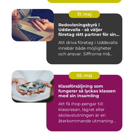
31. maj
Redovisningsbyrå i
Uddevalla - så väljer
företag rätt partner för sin
ekonomi
Att driva företag i Uddevalla
innebär både möjligheter
och ansvar. Siffrorna m&...
02. maj
Klassförsäljning som
fungerar så lyckas klassen
med sin insamling
Att få ihop pengar till
klassresan, lägret eller
skolavslutningen är en
återkommande utmaning
för må...