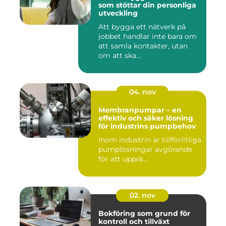
som stöttar din personliga
utveckling
Att bygga ett nätverk på
jobbet handlar inte bara om
att samla kontakter, utan
om att ska...
04. nov
Membranpumpar – en
effektiv och säker lösning
för industrins pumpbehov
Inom industrin är tillförlitliga
pumplösningar avgörande
för att upprä...
02. nov
Bokföring som grund för
kontroll och tillväxt