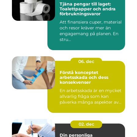
Tjäna pengar till laget:
Toalettpapper och andra
förbrukningsvaror
Att finansiera cuper, material
och resor kräver mer än
engagemang på planen. En
stru...
06. dec
Förstå konceptet
arbetsskada och dess
konsekvenser
En arbetsskada är en mycket
allvarlig fråga som kan
påverka många aspekter av...
02. dec
Din personliga