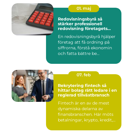
01. maj
Redovisningsbyrå så
stärker professionell
redovisning företagets
ekonomi
En redovisningsbyrå hjälper
företag att få ordning på
siffrorna, förstå ekonomin
och fatta bättre be...
07. feb
Rekrytering fintech så
hittar bolag rätt ledare i en
reglerad tillväxtbransch
Fintech är en av de mest
dynamiska delarna av
finansbranschen. Här möts
betalningar, krypto, kredit,...