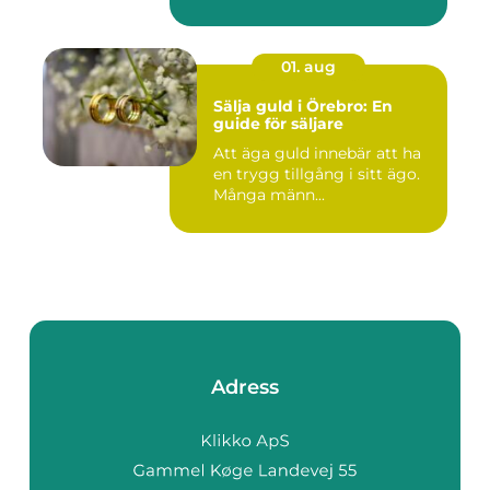
01. aug
Sälja guld i Örebro: En
guide för säljare
Att äga guld innebär att ha
en trygg tillgång i sitt ägo.
Många männ...
Adress