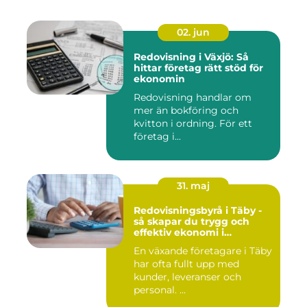
02. jun
Redovisning i Växjö: Så
hittar företag rätt stöd för
ekonomin
Redovisning handlar om
mer än bokföring och
kvitton i ordning. För ett
företag i...
31. maj
Redovisningsbyrå i Täby -
så skapar du trygg och
effektiv ekonomi i
företaget
En växande företagare i Täby
har ofta fullt upp med
kunder, leveranser och
personal. ...