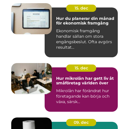
15. dec
Hur du planerar din månad
för ekonomisk framgång
Ekonomisk framgång
handlar sällan om stora
engångsbeslut. Ofta avgörs
resultat...
15. dec
Hur mikrolån har gett liv åt
småföretag världen över
Mikrolån har förändrat hur
företagande kan börja och
växa, särsk...
09. dec