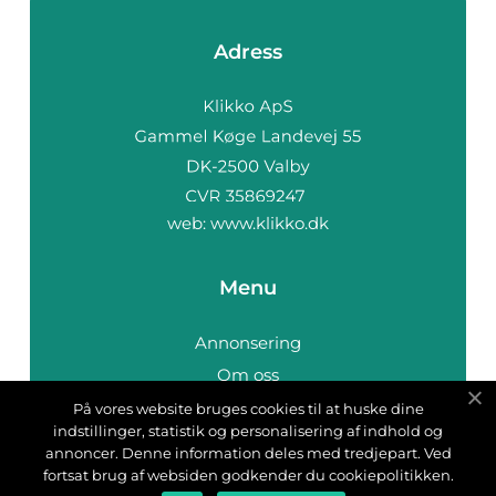
Adress
web:
www.klikko.dk
Menu
Annonsering
Om oss
Cookies
På vores website bruges cookies til at huske dine
indstillinger, statistik og personalisering af indhold og
Kontakta oss
annoncer. Denne information deles med tredjepart. Ved
Sitemap
fortsat brug af websiden godkender du cookiepolitikken.