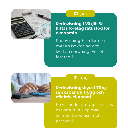
02. jun
Redovisning i Växjö: Så
hittar företag rätt stöd för
ekonomin
Redovisning handlar om
mer än bokföring och
kvitton i ordning. För ett
företag i...
31. maj
Redovisningsbyrå i Täby -
så skapar du trygg och
effektiv ekonomi i
företaget
En växande företagare i Täby
har ofta fullt upp med
kunder, leveranser och
personal. ...