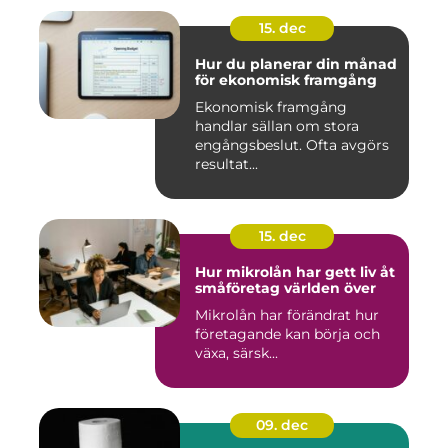
15. dec
Hur du planerar din månad
för ekonomisk framgång
Ekonomisk framgång
handlar sällan om stora
engångsbeslut. Ofta avgörs
resultat...
15. dec
Hur mikrolån har gett liv åt
småföretag världen över
Mikrolån har förändrat hur
företagande kan börja och
växa, särsk...
09. dec