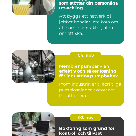
som stöttar din personliga
utveckling
Att bygga ett nätverk på
jobbet handlar inte bara om
att samla kontakter, utan
om att ska...
04. nov
Membranpumpar – en
effektiv och säker lösning
för industrins pumpbehov
Inom industrin är tillförlitliga
pumplösningar avgörande
för att upprä...
02. nov
Bokföring som grund för
kontroll och tillväxt