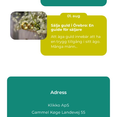
01. aug
Sälja guld i Örebro: En
guide för säljare
Att äga guld innebär att ha
en trygg tillgång i sitt ägo.
Många männ...
Adress