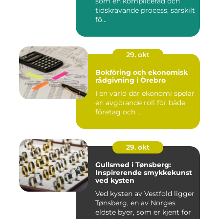
som en komplicerad och
tidskrävande process, särskilt
fö...
29. okt
Bokföring och ekonomisk
rådgivning i Örebro
I en värld där ekonomi spelar
en avgörande roll för både
företag och ...
29. okt
Gullsmed i Tønsberg:
Inspirerende smykkekunst
ved kysten
Ved kysten av Vestfold ligger
Tønsberg, en av Norges
eldste byer, som er kjent for