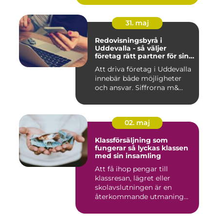
31. maj
Redovisningsbyrå i
Uddevalla - så väljer
företag rätt partner för sin
ekonomi
Att driva företag i Uddevalla
innebär både möjligheter
och ansvar. Siffrorna m&...
02. maj
Klassförsäljning som
fungerar så lyckas klassen
med sin insamling
Att få ihop pengar till
klassresan, lägret eller
skolavslutningen är en
återkommande utmaning
för må...