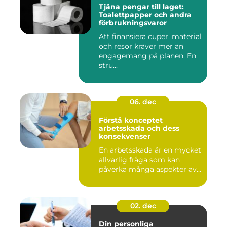
Tjäna pengar till laget:
Toalettpapper och andra
förbrukningsvaror
Att finansiera cuper, material
och resor kräver mer än
engagemang på planen. En
stru...
06. dec
Förstå konceptet
arbetsskada och dess
konsekvenser
En arbetsskada är en mycket
allvarlig fråga som kan
påverka många aspekter av...
02. dec
Din personliga