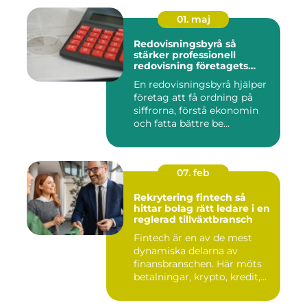
01. maj
Redovisningsbyrå så
stärker professionell
redovisning företagets
ekonomi
En redovisningsbyrå hjälper
företag att få ordning på
siffrorna, förstå ekonomin
och fatta bättre be...
07. feb
Rekrytering fintech så
hittar bolag rätt ledare i en
reglerad tillväxtbransch
Fintech är en av de mest
dynamiska delarna av
finansbranschen. Här möts
betalningar, krypto, kredit,...