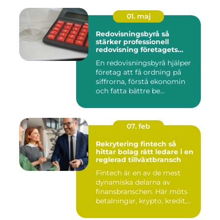
01. maj
Redovisningsbyrå så
stärker professionell
redovisning företagets
ekonomi
En redovisningsbyrå hjälper
företag att få ordning på
siffrorna, förstå ekonomin
och fatta bättre be...
07. feb
Rekrytering fintech så
hittar bolag rätt ledare i en
reglerad tillväxtbransch
Fintech är en av de mest
dynamiska delarna av
finansbranschen. Här möts
betalningar, krypto, kredit,...