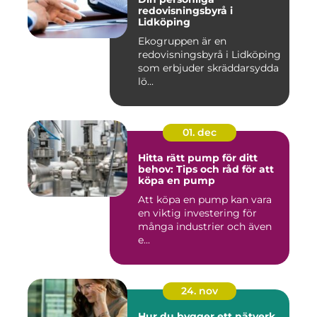
redovisningsbyrå i
Lidköping
Ekogruppen är en
redovisningsbyrå i Lidköping
som erbjuder skräddarsydda
lö...
01. dec
Hitta rätt pump för ditt
behov: Tips och råd för att
köpa en pump
Att köpa en pump kan vara
en viktig investering för
många industrier och även
e...
24. nov
Hur du bygger ett nätverk