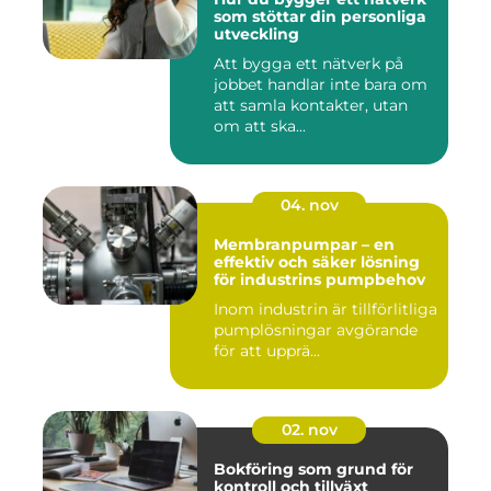
som stöttar din personliga
utveckling
Att bygga ett nätverk på
jobbet handlar inte bara om
att samla kontakter, utan
om att ska...
04. nov
Membranpumpar – en
effektiv och säker lösning
för industrins pumpbehov
Inom industrin är tillförlitliga
pumplösningar avgörande
för att upprä...
02. nov
Bokföring som grund för
kontroll och tillväxt