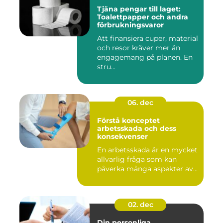
Tjäna pengar till laget:
Toalettpapper och andra
förbrukningsvaror
Att finansiera cuper, material
och resor kräver mer än
engagemang på planen. En
stru...
06. dec
Förstå konceptet
arbetsskada och dess
konsekvenser
En arbetsskada är en mycket
allvarlig fråga som kan
påverka många aspekter av...
02. dec
Din personliga