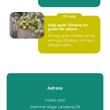
01. aug
Sälja guld i Örebro: En
guide för säljare
Att äga guld innebär att ha
en trygg tillgång i sitt ägo.
Många männ...
Adress