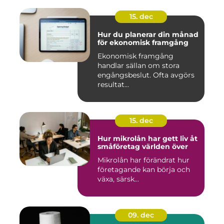
15. dec
Hur du planerar din månad
för ekonomisk framgång
Ekonomisk framgång
handlar sällan om stora
engångsbeslut. Ofta avgörs
resultat...
15. dec
Hur mikrolån har gett liv åt
småföretag världen över
Mikrolån har förändrat hur
företagande kan börja och
växa, särsk...
09. dec