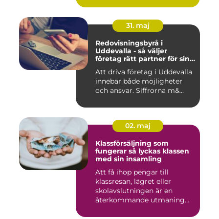
31. maj
Redovisningsbyrå i
Uddevalla - så väljer
företag rätt partner för sin
ekonomi
Att driva företag i Uddevalla
innebär både möjligheter
och ansvar. Siffrorna m&...
02. maj
Klassförsäljning som
fungerar så lyckas klassen
med sin insamling
Att få ihop pengar till
klassresan, lägret eller
skolavslutningen är en
återkommande utmaning
för må...