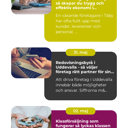
så skapar du trygg och
effektiv ekonomi i
företaget
En växande företagare i Täby
har ofta fullt upp med
kunder, leveranser och
personal. ...
31. maj
Redovisningsbyrå i
Uddevalla - så väljer
företag rätt partner för sin
ekonomi
Att driva företag i Uddevalla
innebär både möjligheter
och ansvar. Siffrorna m&...
02. maj
Klassförsäljning som
fungerar så lyckas klassen