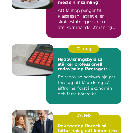
med sin insamling
Att få ihop pengar till
klassresan, lägret eller
skolavslutningen är en
återkommande utmaning
för må...
01. maj
Redovisningsbyrå så
stärker professionell
redovisning företagets
ekonomi
En redovisningsbyrå hjälper
företag att få ordning på
siffrorna, förstå ekonomin
och fatta bättre be...
07. feb
Rekrytering fintech så
hittar bolag rätt ledare i en