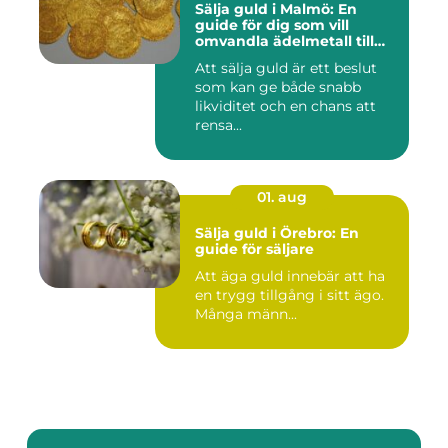
Sälja guld i Malmö: En
guide för dig som vill
omvandla ädelmetall till
kontanter
Att sälja guld är ett beslut
som kan ge både snabb
likviditet och en chans att
rensa...
01. aug
Sälja guld i Örebro: En
guide för säljare
Att äga guld innebär att ha
en trygg tillgång i sitt ägo.
Många männ...