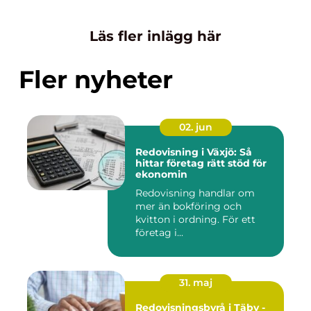
Läs fler inlägg här
Fler nyheter
02. jun
Redovisning i Växjö: Så
hittar företag rätt stöd för
ekonomin
Redovisning handlar om
mer än bokföring och
kvitton i ordning. För ett
företag i...
31. maj
Redovisningsbyrå i Täby -