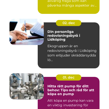
allvarlig fråga som kan
påverka många aspekter av...
02. dec
Din personliga
redovisningsbyrå i
Lidköping
Ekogruppen är en
redovisningsbyrå i Lidköping
som erbjuder skräddarsydda
lö...
01. dec
Hitta rätt pump för ditt
behov: Tips och råd för att
köpa en pump
Att köpa en pump kan vara
en viktig investering för