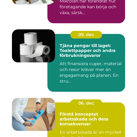
Mikrolån har förändrat hur
företagande kan börja och
växa, särsk...
09. dec
Tjäna pengar till laget:
Toalettpapper och andra
förbrukningsvaror
Att finansiera cuper, material
och resor kräver mer än
engagemang på planen. En
stru...
06. dec
Förstå konceptet
arbetsskada och dess
konsekvenser
En arbetsskada är en mycket