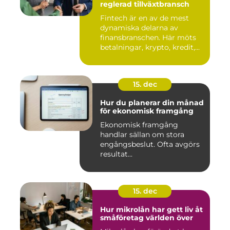
reglerad tillväxtbransch
Fintech är en av de mest
dynamiska delarna av
finansbranschen. Här möts
betalningar, krypto, kredit,...
15. dec
Hur du planerar din månad
för ekonomisk framgång
Ekonomisk framgång
handlar sällan om stora
engångsbeslut. Ofta avgörs
resultat...
15. dec
Hur mikrolån har gett liv åt
småföretag världen över