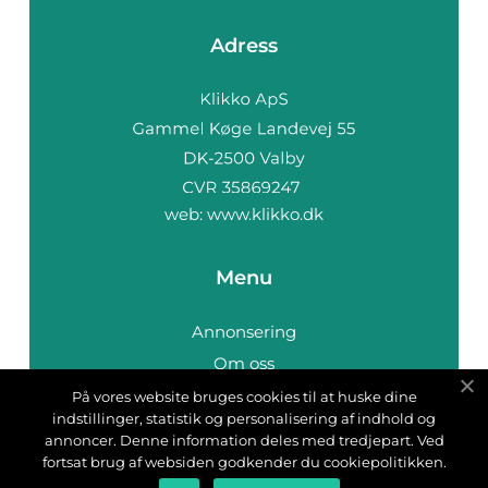
Adress
web:
www.klikko.dk
Menu
Annonsering
Om oss
Cookies
På vores website bruges cookies til at huske dine
indstillinger, statistik og personalisering af indhold og
Kontakta oss
annoncer. Denne information deles med tredjepart. Ved
Sitemap
fortsat brug af websiden godkender du cookiepolitikken.