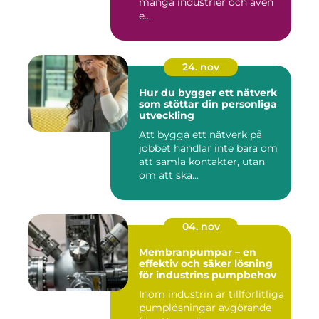
många industrier och även
e...
24. nov
Hur du bygger ett nätverk
som stöttar din personliga
utveckling
Att bygga ett nätverk på
jobbet handlar inte bara om
att samla kontakter, utan
om att ska...
04. nov
Membranpumpar – en
effektiv och säker lösning
för industrins pumpbehov
Inom industrin är tillförlitliga
pumplösningar avgörande