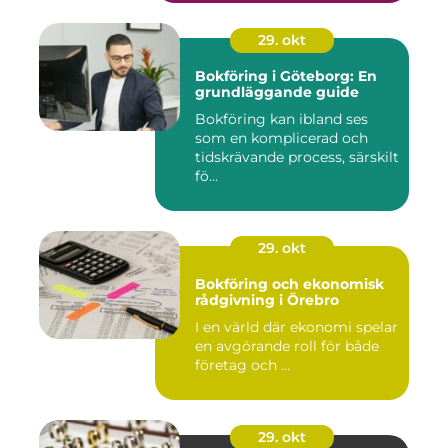
29. okt
Bokföring i Göteborg: En
grundläggande guide
Bokföring kan ibland ses
som en komplicerad och
tidskrävande process, särskilt
fö...
29. okt
Bokföring och ekonomisk
rådgivning i Örebro
I en värld där ekonomi spelar
en avgörande roll för både
företag och ...
29. okt