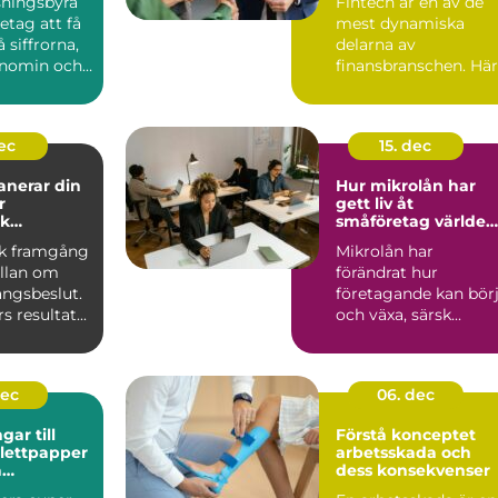
sningsbyrå
Fintech är en av de
retag att få
mest dynamiska
 siffrorna,
delarna av
onomin och
finansbranschen. Här
e be...
möts betalningar,
krypto, kredit,...
dec
15. dec
anerar din
Hur mikrolån har
r
gett liv åt
k
småföretag världen
g
över
k framgång
Mikrolån har
ällan om
förändrat hur
ångsbeslut.
företagande kan bör
 resultat...
och växa, särsk...
dec
06. dec
ar till
Förstå konceptet
alettpapper
arbetsskada och
a
dess konsekvenser
ngsvaror