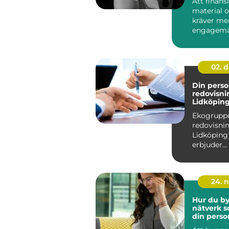
Att finans
material o
kräver me
engagema
planen. En 
02. 
Din perso
redovisni
Lidköpin
Ekogruppe
redovisnin
Lidköpin
erbjuder
skräddarsy
24. 
Hur du by
nätverk s
din perso
utvecklin