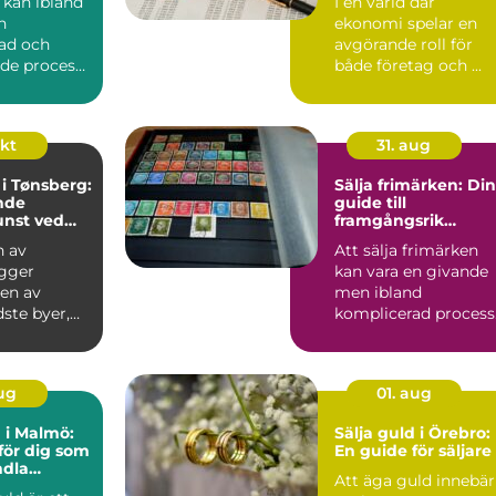
 kan ibland
I en värld där
n
ekonomi spelar en
ad och
avgörande roll för
de process,
både företag och ...
.
okt
31. aug
i Tønsberg:
Sälja frimärken: Din
nde
guide till
nst ved
framgångsrik
försäljning
n av
Att sälja frimärken
igger
kan vara en givande
 en av
men ibland
ste byer,
komplicerad process
nt for sin
Många samlar...
aug
01. aug
d i Malmö:
Sälja guld i Örebro:
för dig som
En guide för säljare
ndla
Att äga guld innebär
 till