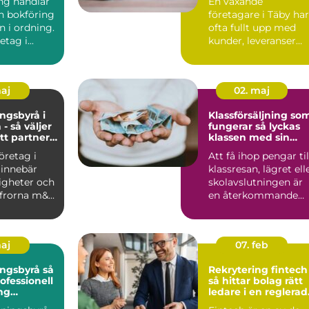
ng handlar
En växande
 bokföring
företagare i Täby har
n i ordning.
ofta fullt upp med
etag i...
kunder, leveranser
och personal. ...
maj
02. maj
ngsbyrå i
Klassförsäljning so
- så väljer
fungerar så lyckas
tt partner
klassen med sin
konomi
insamling
företag i
Att få ihop pengar til
 innebär
klassresan, lägret ell
igheter och
skolavslutningen är
ffrorna m&...
en återkommande
utmaning för må...
maj
07. feb
gsbyrå så
Rekrytering fintech
ofessionell
så hittar bolag rätt
ng
ledare i en reglerad
ts ekonomi
tillväxtbransch