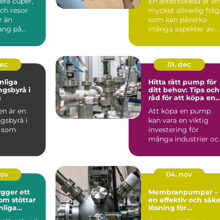
iera cuper,
En arbetsskada är en
ch resor
mycket allvarlig frå
r än
som kan påverka
ng på
många aspekter av...
stru...
dec
01. dec
nliga
Hitta rätt pump för
ngsbyrå i
ditt behov: Tips och
g
råd för att köpa en
pump
n är en
Att köpa en pump
gsbyrå i
kan vara en viktig
g som
investering för
många industrier oc
dda lö...
även e...
nov
04. nov
gger ett
Membranpumpar –
om stöttar
en effektiv och säke
nliga
lösning för
g
industrins