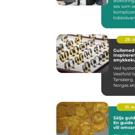
Bokföring
ses som e
komplicer
tidskrävan
särskilt fö..
29. 
Gullsmed 
Inspirere
smykkeku
kysten
Ved kyste
Vestfold l
Tønsberg,
Norges eld
som er kje
rike h...
31. 
Sälja gul
En guide 
vill omva
ädelmetall