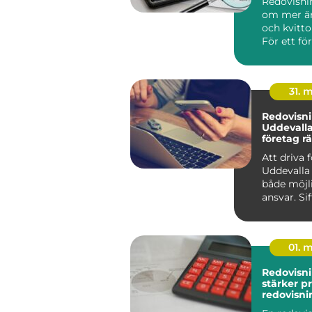
Redovisni
om mer än
och kvitto
För ett för
31. 
Redovisni
Uddevalla 
företag rä
för sin e
Att driva 
Uddevalla
både möjl
ansvar. Si
01. 
Redovisnin
stärker pr
redovisni
företage