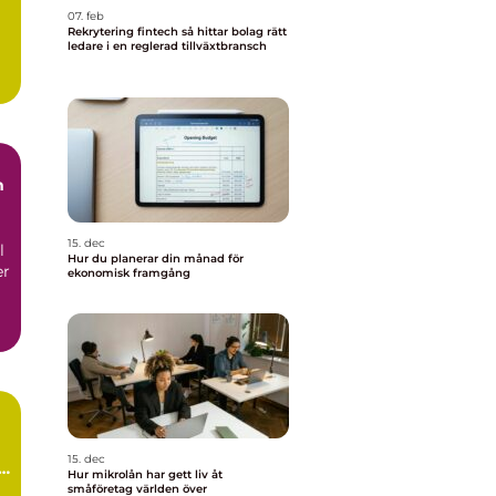
07. feb
Rekrytering fintech så hittar bolag rätt
ledare i en reglerad tillväxtbransch
m
15. dec
l
Hur du planerar din månad för
er
ekonomisk framgång
15. dec
Hur mikrolån har gett liv åt
småföretag världen över