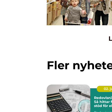
L
Fler nyhet
02. 
Redovisni
Så hittar 
stöd för 