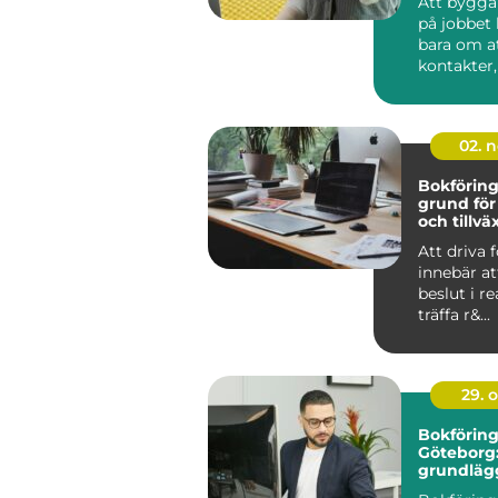
Att bygga
på jobbet 
bara om a
kontakter
att ska...
02. 
Bokförin
grund för
och tillvä
Att driva 
innebär a
beslut i re
träffa r&...
29. 
Bokföring
Göteborg
grundläg
guide