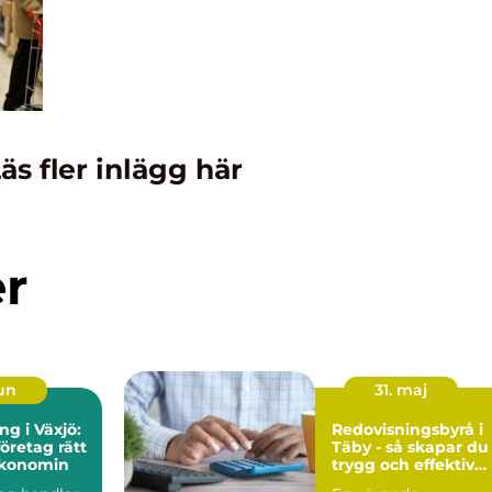
äs fler inlägg här
er
jun
31. maj
ng i Växjö:
Redovisningsbyrå i
företag rätt
Täby - så skapar du
ekonomin
trygg och effektiv
ekonomi i företaget