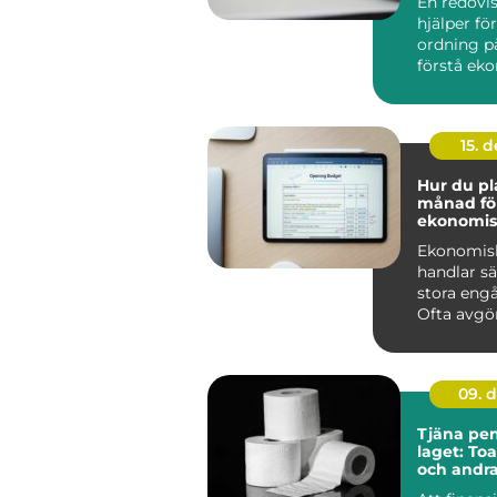
En redovi
hjälper fö
ordning på
förstå ek
fatta bättr
15. 
Hur du pl
månad fö
ekonomis
framgån
Ekonomis
handlar s
stora eng
Ofta avgörs
09. 
Tjäna peng
laget: To
och andr
förbrukni