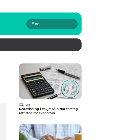
02. jun
Redovisning i Växjö: Så hittar företag
rätt stöd för ekonomin