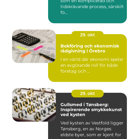
som en komplicerad och
tidskrävande process, särskilt
fö...
29. okt
Bokföring och ekonomisk
rådgivning i Örebro
I en värld där ekonomi spelar
en avgörande roll för både
företag och ...
29. okt
Gullsmed i Tønsberg:
Inspirerende smykkekunst
ved kysten
Ved kysten av Vestfold ligger
Tønsberg, en av Norges
eldste byer, som er kjent for