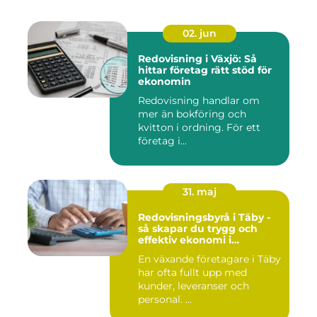
02. jun
Redovisning i Växjö: Så
hittar företag rätt stöd för
ekonomin
Redovisning handlar om
mer än bokföring och
kvitton i ordning. För ett
företag i...
31. maj
Redovisningsbyrå i Täby -
så skapar du trygg och
effektiv ekonomi i
företaget
En växande företagare i Täby
har ofta fullt upp med
kunder, leveranser och
personal. ...