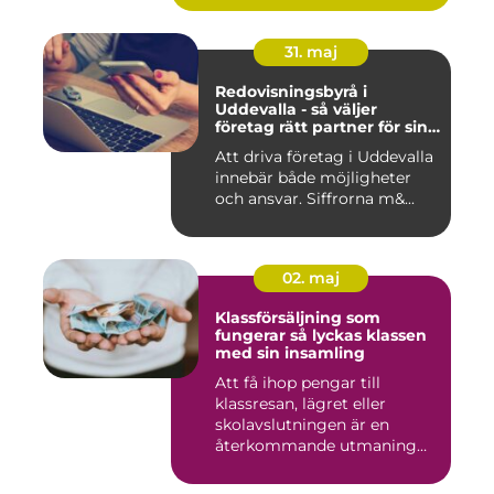
31. maj
Redovisningsbyrå i
Uddevalla - så väljer
företag rätt partner för sin
ekonomi
Att driva företag i Uddevalla
innebär både möjligheter
och ansvar. Siffrorna m&...
02. maj
Klassförsäljning som
fungerar så lyckas klassen
med sin insamling
Att få ihop pengar till
klassresan, lägret eller
skolavslutningen är en
återkommande utmaning
för må...