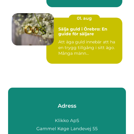
01. aug
Sälja guld i Örebro: En
guide för säljare
Att äga guld innebär att ha
en trygg tillgång i sitt ägo.
Många männ...
Adress