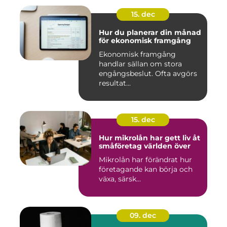
15. dec
Hur du planerar din månad
för ekonomisk framgång
Ekonomisk framgång
handlar sällan om stora
engångsbeslut. Ofta avgörs
resultat...
15. dec
Hur mikrolån har gett liv åt
småföretag världen över
Mikrolån har förändrat hur
företagande kan börja och
växa, särsk...
09. dec