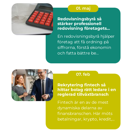
01. maj
Redovisningsbyrå så
stärker professionell
redovisning företagets
ekonomi
En redovisningsbyrå hjälper
företag att få ordning på
siffrorna, förstå ekonomin
och fatta bättre be...
07. feb
Rekrytering fintech så
hittar bolag rätt ledare i en
reglerad tillväxtbransch
Fintech är en av de mest
dynamiska delarna av
finansbranschen. Här möts
betalningar, krypto, kredit,...