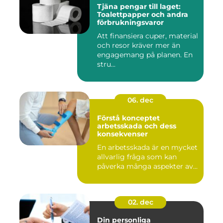
Tjäna pengar till laget:
Toalettpapper och andra
förbrukningsvaror
Att finansiera cuper, material
och resor kräver mer än
engagemang på planen. En
stru...
06. dec
Förstå konceptet
arbetsskada och dess
konsekvenser
En arbetsskada är en mycket
allvarlig fråga som kan
påverka många aspekter av...
02. dec
Din personliga