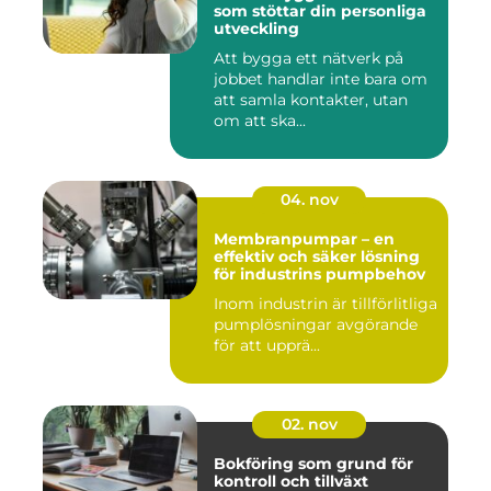
som stöttar din personliga
utveckling
Att bygga ett nätverk på
jobbet handlar inte bara om
att samla kontakter, utan
om att ska...
04. nov
Membranpumpar – en
effektiv och säker lösning
för industrins pumpbehov
Inom industrin är tillförlitliga
pumplösningar avgörande
för att upprä...
02. nov
Bokföring som grund för
kontroll och tillväxt