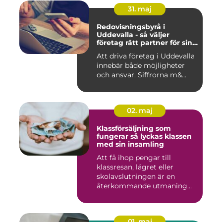
31. maj
Redovisningsbyrå i
Uddevalla - så väljer
företag rätt partner för sin
ekonomi
Att driva företag i Uddevalla
innebär både möjligheter
och ansvar. Siffrorna m&...
02. maj
Klassförsäljning som
fungerar så lyckas klassen
med sin insamling
Att få ihop pengar till
klassresan, lägret eller
skolavslutningen är en
återkommande utmaning
för må...
01. maj