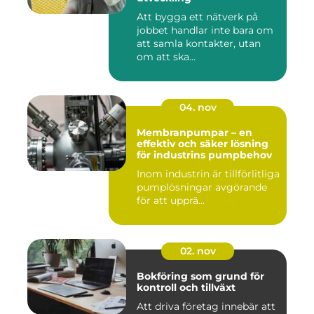
Att bygga ett nätverk på
jobbet handlar inte bara om
att samla kontakter, utan
om att ska...
04. nov
Membranpumpar – en
effektiv och säker lösning
för industrins pumpbehov
Inom industrin är tillförlitliga
pumplösningar avgörande
för att upprä...
02. nov
Bokföring som grund för
kontroll och tillväxt
Att driva företag innebär att