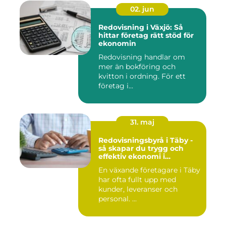
02. jun
Redovisning i Växjö: Så
hittar företag rätt stöd för
ekonomin
Redovisning handlar om
mer än bokföring och
kvitton i ordning. För ett
företag i...
31. maj
Redovisningsbyrå i Täby -
så skapar du trygg och
effektiv ekonomi i
företaget
En växande företagare i Täby
har ofta fullt upp med
kunder, leveranser och
personal. ...