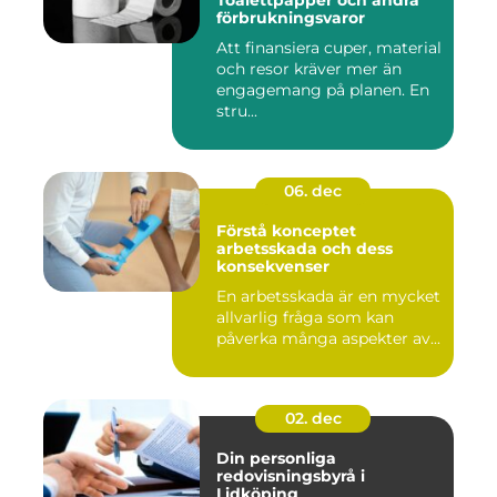
Toalettpapper och andra
förbrukningsvaror
Att finansiera cuper, material
och resor kräver mer än
engagemang på planen. En
stru...
06. dec
Förstå konceptet
arbetsskada och dess
konsekvenser
En arbetsskada är en mycket
allvarlig fråga som kan
påverka många aspekter av...
02. dec
Din personliga
redovisningsbyrå i
Lidköping