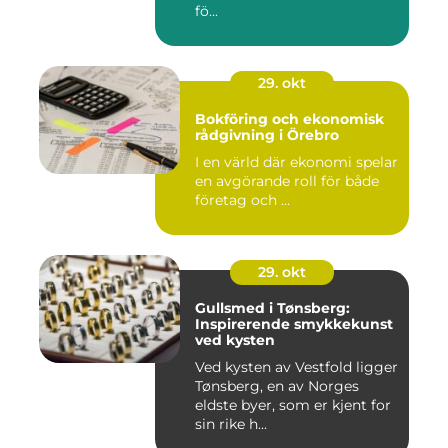
fö...
29. okt
Bokföring och ekonomisk
rådgivning i Örebro
I en värld där ekonomi spelar
en avgörande roll för både
företag och ...
29. okt
Gullsmed i Tønsberg:
Inspirerende smykkekunst
ved kysten
Ved kysten av Vestfold ligger
Tønsberg, en av Norges
eldste byer, som er kjent for
sin rike h...