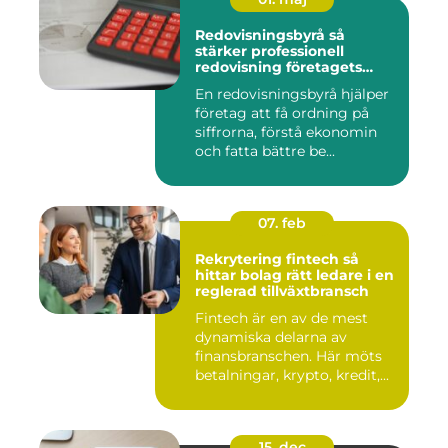
Redovisningsbyrå så
stärker professionell
redovisning företagets
ekonomi
En redovisningsbyrå hjälper
företag att få ordning på
siffrorna, förstå ekonomin
och fatta bättre be...
07. feb
Rekrytering fintech så
hittar bolag rätt ledare i en
reglerad tillväxtbransch
Fintech är en av de mest
dynamiska delarna av
finansbranschen. Här möts
betalningar, krypto, kredit,...
15. dec