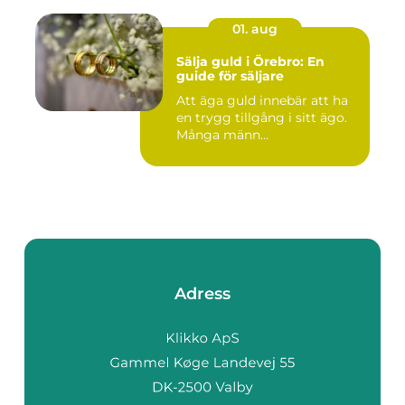
01. aug
Sälja guld i Örebro: En
guide för säljare
Att äga guld innebär att ha
en trygg tillgång i sitt ägo.
Många männ...
Adress