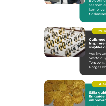
Bokföring
ses som e
komplicer
tidskrävan
särskilt fö..
29. 
Gullsmed 
Inspirere
smykkeku
kysten
Ved kyste
Vestfold l
Tønsberg,
Norges eld
som er kje
rike h...
31. 
Sälja gul
En guide 
vill omva
ädelmetall