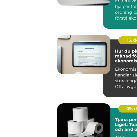
En redovi
hjälper fö
ordning på
förstå ek
fatta bättr
15. 
Hur du pl
månad fö
ekonomis
framgån
Ekonomis
handlar s
stora eng
Ofta avgörs
09. 
Tjäna peng
laget: To
och andr
förbrukni