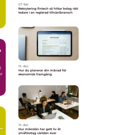
07. feb
Rekrytering fintech så hittar bolag rätt
ledare i en reglerad tillväxtbransch
m
15. dec
l
Hur du planerar din månad för
er
ekonomisk framgång
15. dec
Hur mikrolån har gett liv åt
småföretag världen över