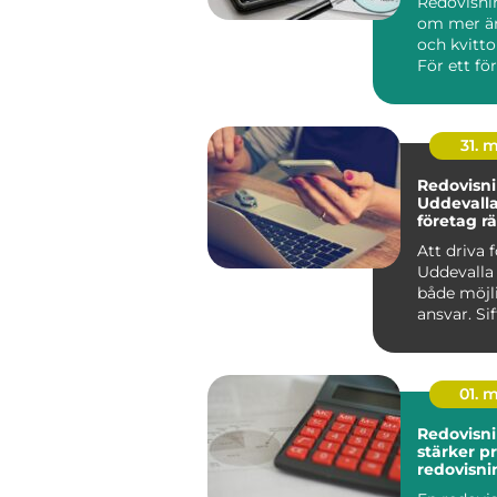
Redovisni
om mer än
och kvitto
För ett för
31. 
Redovisni
Uddevalla 
företag rä
för sin e
Att driva 
Uddevalla
både möjl
ansvar. Si
01. 
Redovisnin
stärker pr
redovisni
företage