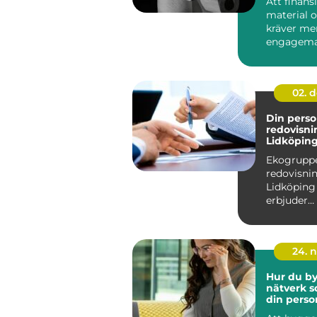
Att finans
material o
kräver me
engagema
planen. En 
02. 
Din perso
redovisni
Lidköpin
Ekogruppe
redovisnin
Lidköpin
erbjuder
skräddarsy
24. 
Hur du by
nätverk s
din perso
utvecklin