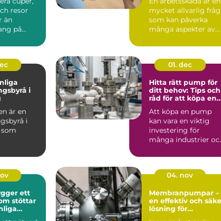
iera cuper,
En arbetsskada är en
ch resor
mycket allvarlig frå
r än
som kan påverka
ng på
många aspekter av...
stru...
dec
01. dec
nliga
Hitta rätt pump för
ngsbyrå i
ditt behov: Tips och
g
råd för att köpa en
pump
n är en
Att köpa en pump
gsbyrå i
kan vara en viktig
g som
investering för
många industrier oc
dda lö...
även e...
nov
04. nov
gger ett
Membranpumpar –
om stöttar
en effektiv och säke
nliga
lösning för
g
industrins