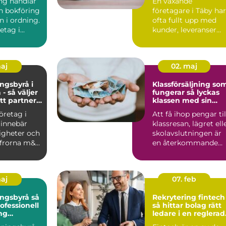
ng handlar
En växande
 bokföring
företagare i Täby har
n i ordning.
ofta fullt upp med
etag i...
kunder, leveranser
och personal. ...
maj
02. maj
ngsbyrå i
Klassförsäljning so
- så väljer
fungerar så lyckas
tt partner
klassen med sin
konomi
insamling
företag i
Att få ihop pengar til
 innebär
klassresan, lägret ell
igheter och
skolavslutningen är
ffrorna m&...
en återkommande
utmaning för må...
maj
07. feb
gsbyrå så
Rekrytering fintech
ofessionell
så hittar bolag rätt
ng
ledare i en reglerad
ts ekonomi
tillväxtbransch