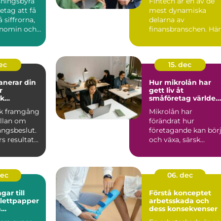
sningsbyrå
Fintech är en av de
retag att få
mest dynamiska
 siffrorna,
delarna av
onomin och
finansbranschen. Här
e be...
möts betalningar,
krypto, kredit,...
dec
15. dec
anerar din
Hur mikrolån har
r
gett liv åt
k
småföretag världen
g
över
k framgång
Mikrolån har
ällan om
förändrat hur
ångsbeslut.
företagande kan bör
 resultat...
och växa, särsk...
dec
06. dec
ar till
Förstå konceptet
alettpapper
arbetsskada och
a
dess konsekvenser
ngsvaror