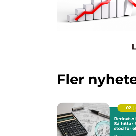
L
Fler nyhet
02. 
Redovisni
Så hittar 
stöd för 