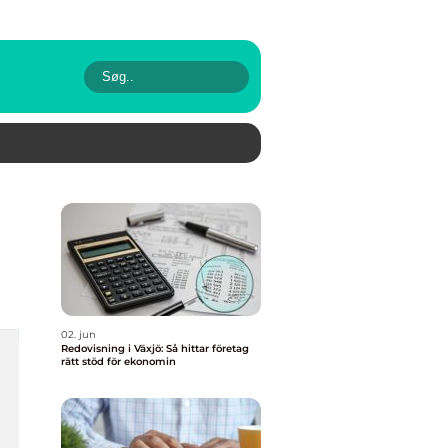
02. jun
Redovisning i Växjö: Så hittar företag
rätt stöd för ekonomin