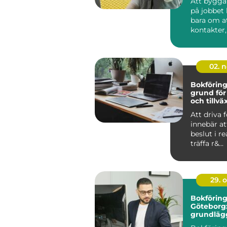
Att bygga
på jobbet 
bara om a
kontakter
att ska...
02. 
Bokförin
grund för
och tillvä
Att driva 
innebär a
beslut i re
träffa r&...
29. 
Bokföring
Göteborg
grundläg
guide