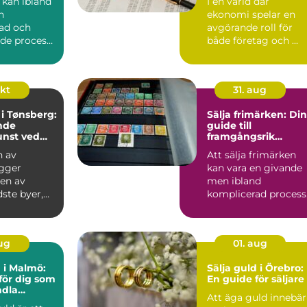
 kan ibland
I en värld där
n
ekonomi spelar en
ad och
avgörande roll för
de process,
både företag och ...
.
okt
31. aug
i Tønsberg:
Sälja frimärken: Din
nde
guide till
nst ved
framgångsrik
försäljning
n av
Att sälja frimärken
igger
kan vara en givande
 en av
men ibland
ste byer,
komplicerad process
nt for sin
Många samlar...
aug
01. aug
d i Malmö:
Sälja guld i Örebro:
för dig som
En guide för säljare
ndla
Att äga guld innebär
 till