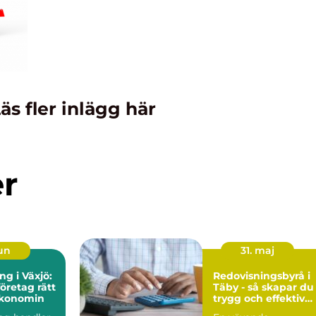
äs fler inlägg här
er
jun
31. maj
ng i Växjö:
Redovisningsbyrå i
företag rätt
Täby - så skapar du
ekonomin
trygg och effektiv
ekonomi i företaget