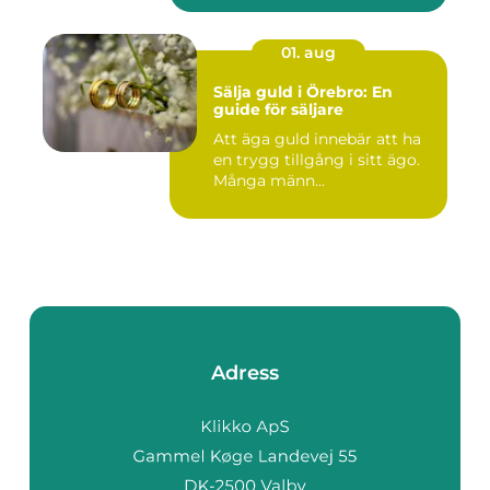
01. aug
Sälja guld i Örebro: En
guide för säljare
Att äga guld innebär att ha
en trygg tillgång i sitt ägo.
Många männ...
Adress