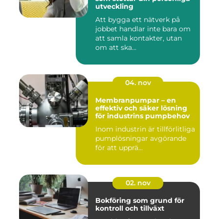
utveckling
Att bygga ett nätverk på
jobbet handlar inte bara om
att samla kontakter, utan
om att ska...
04. nov
Membranpumpar – en
effektiv och säker lösning
för industrins pumpbehov
Inom industrin är tillförlitliga
pumplösningar avgörande
för att upprä...
02. nov
Bokföring som grund för
kontroll och tillväxt