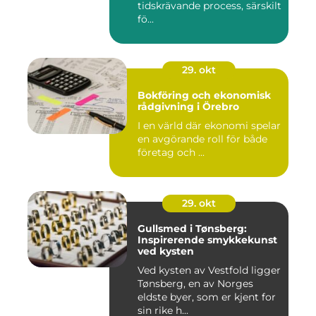
tidskrävande process, särskilt
fö...
29. okt
Bokföring och ekonomisk
rådgivning i Örebro
I en värld där ekonomi spelar
en avgörande roll för både
företag och ...
29. okt
Gullsmed i Tønsberg:
Inspirerende smykkekunst
ved kysten
Ved kysten av Vestfold ligger
Tønsberg, en av Norges
eldste byer, som er kjent for
sin rike h...