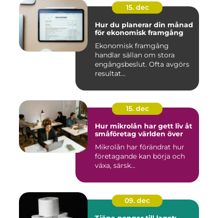
15. dec
Hur du planerar din månad
för ekonomisk framgång
Ekonomisk framgång
handlar sällan om stora
engångsbeslut. Ofta avgörs
resultat...
15. dec
Hur mikrolån har gett liv åt
småföretag världen över
Mikrolån har förändrat hur
företagande kan börja och
växa, särsk...
09. dec