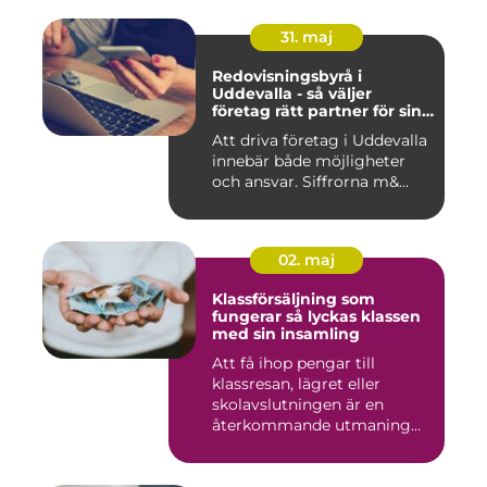
31. maj
Redovisningsbyrå i
Uddevalla - så väljer
företag rätt partner för sin
ekonomi
Att driva företag i Uddevalla
innebär både möjligheter
och ansvar. Siffrorna m&...
02. maj
Klassförsäljning som
fungerar så lyckas klassen
med sin insamling
Att få ihop pengar till
klassresan, lägret eller
skolavslutningen är en
återkommande utmaning
för må...