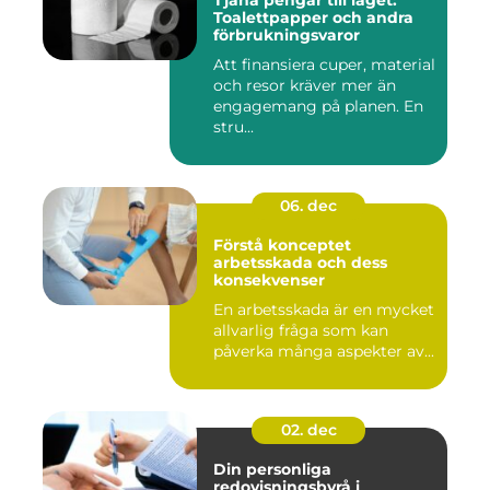
Tjäna pengar till laget:
Toalettpapper och andra
förbrukningsvaror
Att finansiera cuper, material
och resor kräver mer än
engagemang på planen. En
stru...
06. dec
Förstå konceptet
arbetsskada och dess
konsekvenser
En arbetsskada är en mycket
allvarlig fråga som kan
påverka många aspekter av...
02. dec
Din personliga
redovisningsbyrå i