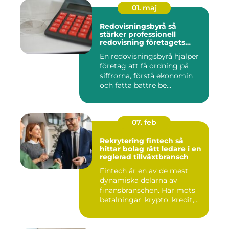
01. maj
Redovisningsbyrå så
stärker professionell
redovisning företagets
ekonomi
En redovisningsbyrå hjälper
företag att få ordning på
siffrorna, förstå ekonomin
och fatta bättre be...
07. feb
Rekrytering fintech så
hittar bolag rätt ledare i en
reglerad tillväxtbransch
Fintech är en av de mest
dynamiska delarna av
finansbranschen. Här möts
betalningar, krypto, kredit,...