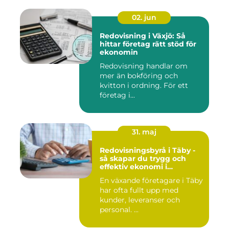
02. jun
Redovisning i Växjö: Så
hittar företag rätt stöd för
ekonomin
Redovisning handlar om
mer än bokföring och
kvitton i ordning. För ett
företag i...
31. maj
Redovisningsbyrå i Täby -
så skapar du trygg och
effektiv ekonomi i
företaget
En växande företagare i Täby
har ofta fullt upp med
kunder, leveranser och
personal. ...